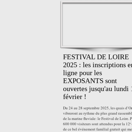
FESTIVAL DE LOIRE
2025 : les inscriptions e
ligne pour les
EXPOSANTS sont
ouvertes jusqu'au lundi 
février !
Du 24 au 28 septembre 2025, les quais d’O
vibreront au rythme du plus grand rassemb
de la marine fluviale: le Festival de Loire. 
600 000 visiteurs sont attendus pour la 12ᵉ
de ce bel événement familial gratuit qui mett