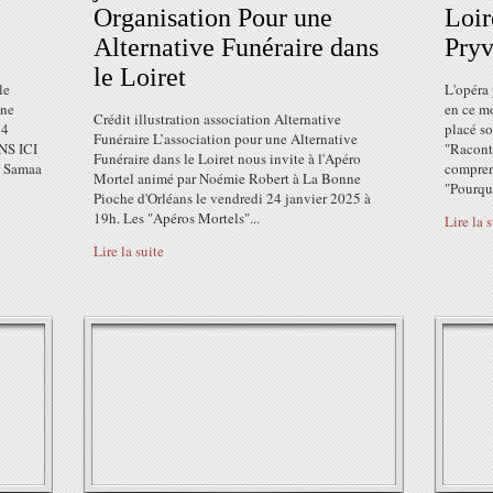
Organisation Pour une
Loir
Alternative Funéraire dans
Pryv
le Loiret
le
L'opéra 
ène
en ce mo
Crédit illustration association Alternative
24
placé so
Funéraire L’association pour une Alternative
NS ICI
"Raconte
Funéraire dans le Loiret nous invite à l'Apéro
ne Samaa
compren
Mortel animé par Noémie Robert à La Bonne
"Pourquo
Pioche d'Orléans le vendredi 24 janvier 2025 à
19h. Les "Apéros Mortels"...
Lire la 
Lire la suite