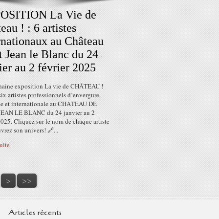
OSITION La Vie de
eau ! : 6 artistes
rnationaux au Château
t Jean le Blanc du 24
ier au 2 février 2025
haine exposition La vie de CHÂTEAU !
six artistes professionnels d’envergure
le et internationale au CHÂTEAU DE
EAN LE BLANC du 24 janvier au 2
2025. Cliquez sur le nom de chaque artiste
vrez son univers! 🔗...
suite
50
60
70
80
90
100
200
300
400
500
600
700
800
>
>>
Articles récents