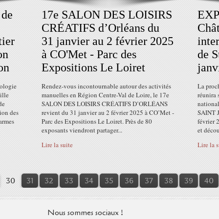
 de
17e SALON DES LOISIRS
EXP
CRÉATIFS d’Orléans du
Chât
tier
31 janvier au 2 février 2025
inte
on
à CO'Met - Parc des
de S
ion
Expositions Le Loiret
janv
éologie
Rendez-vous incontournable autour des activités
La proc
ille
manuelles en Région Centre-Val de Loire, le 17e
réunira 
de
SALON DES LOISIRS CRÉATIFS D’ORLÉANS
nationa
ion des
revient du 31 janvier au 2 février 2025 à CO’Met -
SAINT J
Carmes
Parc des Expositions Le Loiret. Près de 80
février 
exposants viendront partager...
et décou
Lire la suite
Lire la 
10
20
30
31
32
33
34
35
36
37
38
39
40
Nous sommes sociaux !