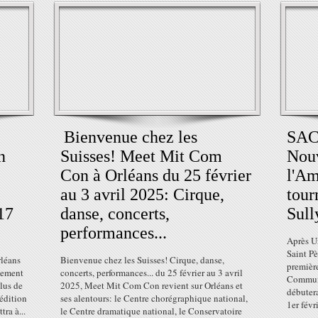
Bienvenue chez les
SAC
n
Suisses! Meet Mit Com
Nouv
Con à Orléans du 25 février
l'Am
au 3 avril 2025: Cirque,
tour
17
danse, concerts,
Sull
performances...
Après U
Saint Pè
rléans
Bienvenue chez les Suisses! Cirque, danse,
première
lement
concerts, performances... du 25 février au 3 avril
Communa
Plus de
2025, Meet Mit Com Con revient sur Orléans et
débutera
 édition
ses alentours: le Centre chorégraphique national,
1er févri
ra à...
le Centre dramatique national, le Conservatoire