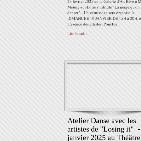
23 février 2025 en la Galerie d’Art Rive à
Meung-sur-Loire s’intitule "La neige qu'on 
danser"... Un vernissage sera organisé le
DIMANCHE 19 JANVIER DE 15H à 20H, 
présence des artistes. Ponctué...
Lire la suite
Atelier Danse avec les
artistes de "Losing it"͏‌ ͏‌ ͏‌
janvier 2025 au Théâtre