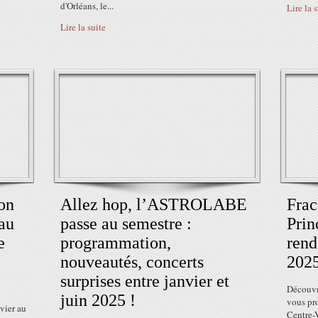
d'Orléans, le...
Lire la 
Lire la suite
on
Allez hop, l’ASTROLABE
Frac
 au
passe au semestre :
Prin
e
programmation,
rend
nouveautés, concerts
202
surprises entre janvier et
Découvr
juin 2025 !
vous pr
vier au
Centre-V