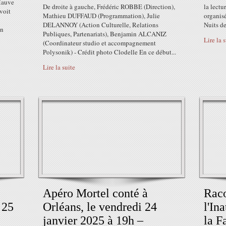
 Mauve
De droite à gauche, Frédéric ROBBE (Direction),
la lectu
voit
Mathieu DUFFAUD (Programmation), Julie
organisé
DELANNOY (Action Culturelle, Relations
Nuits de 
en
Publiques, Partenariats), Benjamin ALCANIZ
Lire la 
(Coordinateur studio et accompagnement
Polysonik) - Crédit photo Clodelle En ce début...
Lire la suite
Apéro Mortel conté à
Raco
- 25
Orléans, le vendredi 24
l'In
janvier 2025 à 19h –
la F