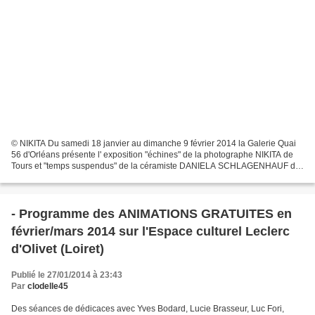
© NIKITA Du samedi 18 janvier au dimanche 9 février 2014 la Galerie Quai
56 d'Orléans présente l' exposition "échines" de la photographe NIKITA de
Tours et "temps suspendus" de la céramiste DANIELA SCHLAGENHAUF de
Sainte Eulalie (Cantal). La rencontre...
- Programme des ANIMATIONS GRATUITES en
février/mars 2014 sur l'Espace culturel Leclerc
d'Olivet (Loiret)
Publié le 27/01/2014 à 23:43
Par
clodelle45
Des séances de dédicaces avec Yves Bodard, Lucie Brasseur, Luc Fori,