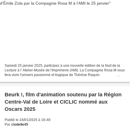
Samedi 25 janvier 2025, participez à une nouvelle édition de la Nuit de la
Lecture à l' Atelier-Musée de l'Imprimerie (AMI). La Compagnie Rosa M vous
fera vivre l'univers passionné et tragique de Thérèse Raquin.͏ ͏ ͏ ͏ ͏ ͏ ͏ ͏ ͏ ͏ ͏ ͏ ͏ ͏ ͏ ͏ ͏ ͏ ͏ ͏...
Beurk !, film d'animation soutenu par la Région
Centre-Val de Loire et CICLIC nommé aux
Oscars 2025
Publié le 24/01/2025 à 16:40
Par
clodelle45