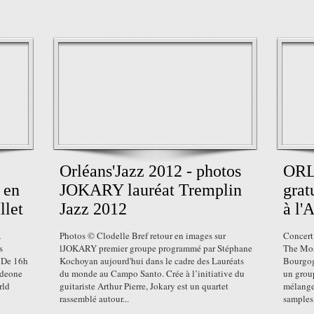
:
Orléans'Jazz 2012 - photos
ORL
 en
JOKARY lauréat Tremplin
grat
llet
Jazz 2012
à l'A
A
Photos © Clodelle Bref retour en images sur
Concert
s
lJOKARY premier groupe programmé par Stéphane
The Mos
. De 16h
Kochoyan aujourd'hui dans le cadre des Lauréats
Bourgog
rdeone
du monde au Campo Santo. Crée à l’initiative du
un grou
rld
guitariste Arthur Pierre, Jokary est un quartet
mélange 
rassemblé autour...
samples 