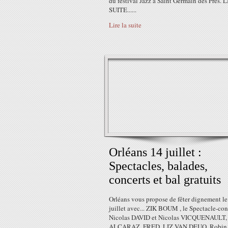
du festival Jazz à Saint Germain des Prés.
SUITE......
Lire la suite
Orléans 14 juillet :
Spectacles, balades,
concerts et bal gratuits
Orléans vous propose de fêter dignement le
juillet avec... ZIK BOUM , le Spectacle-con
Nicolas DAVID et Nicolas VICQUENAULT,
ALCARAZ, FRED, LIZ VAN DEUQ, Robin