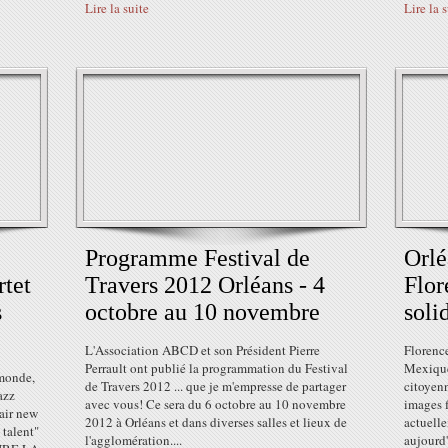
Lire la suite
Lire la 
Programme Festival de
Orlé
tet
Travers 2012 Orléans - 4
Flor
s
octobre au 10 novembre
soli
L'Association ABCD et son Président Pierre
Florenc
Perrault ont publié la programmation du Festival
Mexique
 monde,
de Travers 2012 ... que je m'empresse de partager
citoyenn
azz
avec vous! Ce sera du 6 octobre au 10 novembre
images f
air new
2012 à Orléans et dans diverses salles et lieux de
actuell
 talent"
l'agglomération....
aujourd'