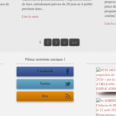
propose
lace de
de Jazz, initialement prévue du 20 juin au 4 juillet
place de
prochain dans...
programm
cinéma",
Lire la suite
Lire la 
1
2
3
>
>>
Nous sommes sociaux !
Facebook
Twitter
Rss