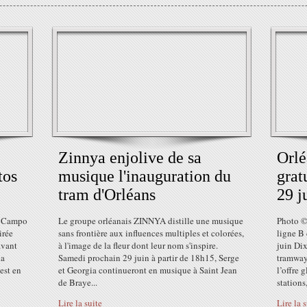
Zinnya enjolive de sa
Orlé
tos
musique l'inauguration du
grat
tram d'Orléans
29 j
u Campo
Le groupe orléanais ZINNYA distille une musique
Photo © 
irée
sans frontière aux influences multiples et colorées,
ligne B
avant
à l'image de la fleur dont leur nom s'inspire.
juin Dix
la
Samedi prochain 29 juin à partir de 18h15, Serge
tramway 
 est en
et Georgia continueront en musique à Saint Jean
l’offre 
de Braye...
stations,
Lire la suite
Lire la 