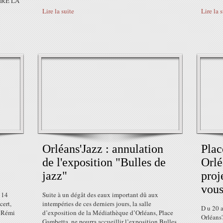
 LIRE LA
Lire la suite
Lire la 
Orléans'Jazz : annulation
Plac
de l'exposition "Bulles de
Orlé
jazz"
proj
vous
 14
Suite à un dégât des eaux important dû aux
cert,
intempéries de ces derniers jours, la salle
D u 20 a
 Rémi
d’exposition de la Médiathèque d’Orléans, Place
Orléans'
Gambetta, ne pourra accueillir l’exposition Bulles