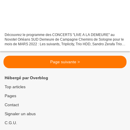
Découvrez le programme des CONCERTS "LIVE A LA DEMEURE" au
Novotel Orléans SUD Demeure de Campagne Chemins de Sologne pour le
mois de MARS 2022 : Les suivants, Triplicity, Trio HDD, Sandro Zerafa Trio
et Madlys. Formule dîner concert 25€ (concert, buffet...
Page suivante >
Hébergé par Overblog
Top articles
Pages
Contact
Signaler un abus
C.G.U.