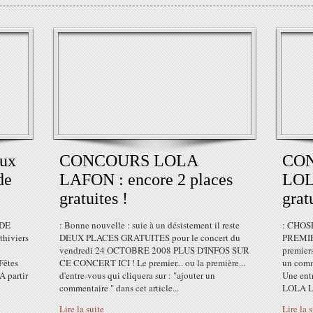
ux
CONCOURS LOLA
CON
de
LAFON : encore 2 places
LOL
gratuites !
grat
DE
: Bonne nouvelle : suie à un désistement il reste
: CHOS
hiviers
DEUX PLACES GRATUITES pour le concert du
PREMIE
vendredi 24 OCTOBRE 2008 PLUS D'INFOS SUR
premiers
Fêtes
CE CONCERT ICI ! Le premier... ou la première...
un comme
A partir
d'entre-vous qui cliquera sur : "ajouter un
Une en
commentaire " dans cet article...
LOLA L
Lire la suite
Lire la 