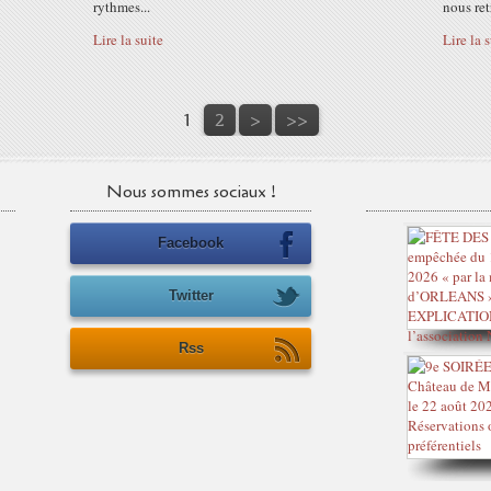
rythmes...
nous ret
Lire la suite
Lire la 
1
2
>
>>
Nous sommes sociaux !
Facebook
Twitter
Rss