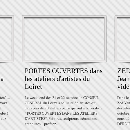
PORTES OUVERTES dans
ZED
la
les ateliers d'artistes du
Jean
Loiret
vidé
en" ...
Le week- end des 21 et 22 octobre, le CONSEIL
Dans le
 voix
GENERAL du Loiret a sollicité 86 artistes qui
Zed Van 
l
dans près de 70 ateliers participeront à l'opération
des fête
erbe à
" PORTES OUVERTES DANS LES ATELIERS
octobre
e aux
D'ARTISTES". Peintres, sculpteurs, céramistes,
considé
graphistes... profitez...
DERNIE