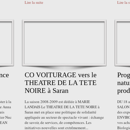
Lire la suite
Lire la 
ence
CO VOITURAGE vers le
Prog
THEATRE DE LA TETE
natu
NOIRE à Saran
prod
ter à la
La saison 2008-2009 est dédiée à MARIE
DU 18 
ue Anna
LANDAIS Le THEATRE DE LA TETE NOIRE à
SALON 
uis
Saran met en place une politique de solidarité
des exp
vier Nuc
appliquée au secteur de spectacle vivant : échange
ENVIRO
 JEAN
de savoir, de services, de compétences. Les
vos acha
initiatives nouvelles sont extrêmement...
Biologi