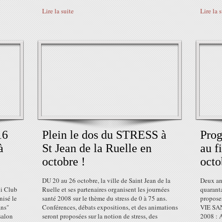
Lire la suite
Lire la 
16
Plein le dos du STRESS à
Pro
à
St Jean de la Ruelle en
au 
octobre !
octo
DU 20 au 26 octobre, la ville de Saint Jean de la
Deux ans
ni Club
Ruelle et ses partenaires organisent les journées
quaranta
nisé le
santé 2008 sur le thème du stress de 0 à 75 ans.
propose
ans"
Conférences, débats expositions, et des animations
VIE SAN
alon
seront proposées sur la notion de stress, des
2008 : 