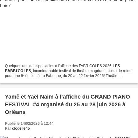
Quelques uns des spectacles à l'affiche des FABRICOLES 2026 𝗟𝗘𝗦
𝗙𝗔𝗕𝗥𝗜𝗖𝗢𝗟𝗘𝗦, incontournable festival de théâtre magdunois sera de retour
pour une 9ᵉ édition à La Fabrique, du 20 au 22 février 2026! Théâtre,
musique, clowns et danse… Sept spectacles et...
Yamê et Yaël Naim à l’affiche du GRAND PIANO
FESTIVAL #4 organisé du 25 au 28 juin 2026 à
Orléans
Publié le 14/02/2026 à 12:44
Par
clodelle45