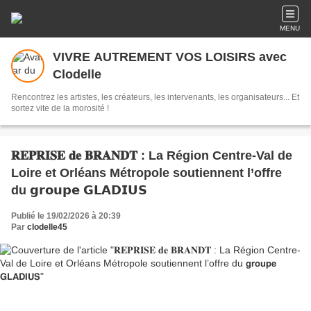
MENU
VIVRE AUTREMENT VOS LOISIRS avec
Clodelle
Rencontrez les artistes, les créateurs, les intervenants, les organisateurs... Et
sortez vite de la morosité !
𝐑𝐄𝐏𝐑𝐈𝐒𝐄 𝐝𝐞 𝐁𝐑𝐀𝐍𝐃𝐓 : La Région Centre-Val de
Loire et Orléans Métropole soutiennent l’offre
du 𝗴𝗿𝗼𝘂𝗽𝗲 𝗚𝗟𝗔𝗗𝗜𝗨𝗦
Publié le 19/02/2026 à 20:39
Par
clodelle45