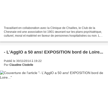
Travaillant en collaboration avec la Clinique de Chailles, le Club de la
Chesnaie est une association loi 1901 œuvrant sur les plans psychiatrique,
culturel, moral et matériel en faveur de personnes hospitalisées ou non. LES
CONCERTS AU BOISSIER... La...
- L'AgglO a 50 ans! EXPOSITION bord de Loire...
Publié le 30/11/2014 à 19:22
Par
Claudine Clodelle