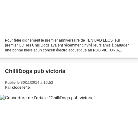
Pour fêter dignement le premier anniversaire de TEN BAD LEGS leur
premier CD, les ChilliDogs avaient récemment invité leurs amis à partager
une bonne bière et un concert électro acoustique au PUB VICTORIA,
établissement voulant à l'avenir faire la part...
ChilliDogs pub victoria
Publié le 30/11/2014 à 10:52
Par
clodelle45