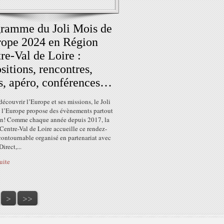
ramme du Joli Mois de
rope 2024 en Région
re-Val de Loire :
sitions, rencontres,
s, apéro, conférences…
découvrir l’Europe et ses missions, le Joli
 l’Europe propose des évènements partout
on! Comme chaque année depuis 2017, la
entre-Val de Loire accueille ce rendez-
contournable organisé en partenariat avec
irect,...
suite
50
60
70
80
90
100
200
300
400
500
600
700
800
>
>>