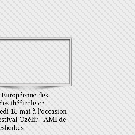
 Européenne des
es théâtrale ce
di 18 mai à l'occasion
estival Ozélir - AMI de
esherbes