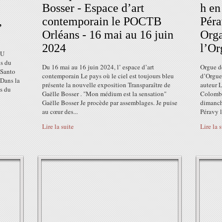
Bosser - Espace d’art
h en
,
contemporain le POCTB
Péra
Orléans - 16 mai au 16 juin
Orga
2024
l’Or
DU
is du
Du 16 mai au 16 juin 2024, l’ espace d’art
Orgue d
 Santo
contemporain Le pays où le ciel est toujours bleu
d’Orgue
 Dans la
présente la nouvelle exposition Transparaître de
auteur 
ts du
Gaëlle Bosser . "Mon médium est la sensation"
Colombe
Gaëlle Bosser Je procède par assemblages. Je puise
dimanche
au cœur des...
Péravy l
Lire la suite
Lire la 