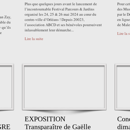
Plus que quelques jours avant le lancement de
Pour ce
l’incontournable Festival Parcours & Jardins
des Musé
organisé les 24, 25 & 26 mai 2024 au cœur du
par le D
an Zay,
centre-ville d’Orléans ! Depuis 20023,
en ligne
Table du
l’association ABCD et ses bénévoles poursuivent
de Male
 qu’ils
inlassablement leur démarche...
le
Lire la 
Lire la suite
EXPOSITION
Conc
GRE
Transparaître de Gaëlle
dima