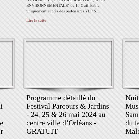
ENVIRONNEMENTALE" de 15 € utilisable
uniquement auprès des partenaires YEP’S....
Lire la suite
Programme détaillé du
Nuit
i
Festival Parcours & Jardins
Musé
u
- 24, 25 & 26 mai 2024 au
Same
le
centre ville d’Orléans -
du f
r
GRATUIT
Mal