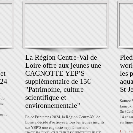
La Région Centre-Val de
Pled
Loire offre aux jeunes une
work
et
CAGNOTTE YEP’S
les 
024
supplémentaire de 15€
aqua
"Patrimoine, culture
St J
e
scientifique et
 du
Source V
une
environnementale"
fameux G
Sa 32e é
ement
En ce Printemps 2024, la Région Centre-Val de
14 et s
Loire a décidé d’octroyer à tous les jeunes inscrits
en ligne
sur YEP’S une cagnotte supplémentaire
Lire la 
"PATRIMOINE, CULTURE SCIENTIFIQUE ET