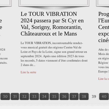
Le TOUR VIBRATION
Prog
e
2024 passera par St Cyr en
l'Eu
e
Val, Sorigny, Romorantin,
Cent
à
Châteauroux et le Mans
expo
ciné
Le TOUR VIBRATION, incontournable rendez-
vous musical gratuit des régions Centre-Val de
2024
Afin de 
Loire et Pays de la Loire, signe son grand retour en
e
Mois de
septembre 2024. Après une édition 2023 de tous
 encore
en régi
les records, 5 dates viennent d’être confirmées dont
tuits.
Région C
2 dans de...
vous in
Europe D
Lire la suite
Lire la 
10
20
30
31
32
33
34
35
36
37
38
39
40