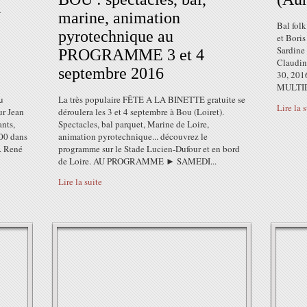
U
marine, animation
Bal fol
pyrotechnique au
et Boris
Sardine 
PROGRAMME 3 et 4
Claudin
septembre 2016
30, 2016
MULTIDE
u
La très populaire FÊTE A LA BINETTE gratuite se
Lire la 
ur Jean
déroulera les 3 et 4 septembre à Bou (Loiret).
ants,
Spectacles, bal parquet, Marine de Loire,
h00 dans
animation pyrotechnique... découvrez le
e. René
programme sur le Stade Lucien-Dufour et en bord
de Loire. AU PROGRAMME ► SAMEDI...
Lire la suite