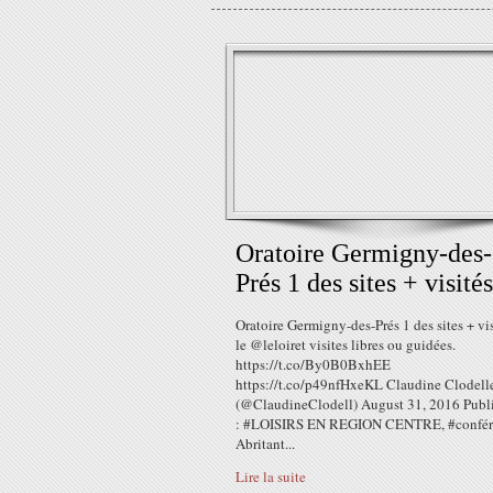
Oratoire Germigny-des-
Prés 1 des sites + visités
Oratoire Germigny-des-Prés 1 des sites + vis
le @leloiret visites libres ou guidées.
https://t.co/By0B0BxhEE
https://t.co/p49nfHxeKL Claudine Clodell
(@ClaudineClodell) August 31, 2016 Publ
: #LOISIRS EN REGION CENTRE, #confér
Abritant...
Lire la suite