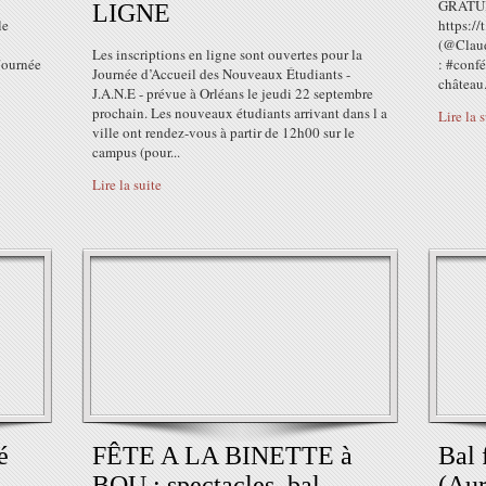
GRATUIT
LIGNE
le
https:/
(@Claud
Les inscriptions en ligne sont ouvertes pour la
 Journée
: #con
Journée d’Accueil des Nouveaux Étudiants -
château.
J.A.N.E - prévue à Orléans le jeudi 22 septembre
prochain. Les nouveaux étudiants arrivant dans l a
Lire la 
ville ont rendez-vous à partir de 12h00 sur le
campus (pour...
Lire la suite
é
FÊTE A LA BINETTE à
Bal 
BOU : spectacles, bal,
(Aur