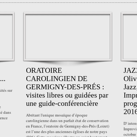
ORATOIRE
JAZ
...
CAROLINGIEN DE
Oliv
GERMIGNY-DES-PRÉS :
Jazz
ités sur
visites libres ou guidées par
Impr
une guide-conférencière
prog
e
201
ié dans
Abritant l'unique mosaïque d’époque
ence
carolingienne dans un parfait état de conservation
D' inte
en France, l’oratoire de Germigny-des-Prés (Loiret)
Improvis
est l’une des plus anciennes églises de notre pays
octobre 