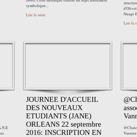
(806). Cette mosaïque illustre un sujet hautement
structur
symbolique...
d'Olivet
Nuage E
Lire la suite
Lire la 
JOURNEE D'ACCUEIL
@Ch
DES NOUVEAUX
asso
ETUDIANTS (JANE)
Vann
ORLEANS 22 septembre
A.N.E
@Chatea
2016: INSCRIPTION EN
ons
Vannier