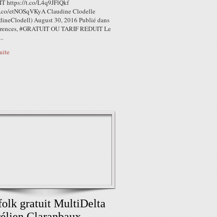
 https://t.co/L4q9JFlQkf
/t.co/etNOSqVKyA Claudine Clodelle
ineClodell) August 30, 2016 Publié dans
férences, #GRATUIT OU TARIF REDUIT Le
..
suite
folk gratuit MultiDelta
élien Claranbaux...