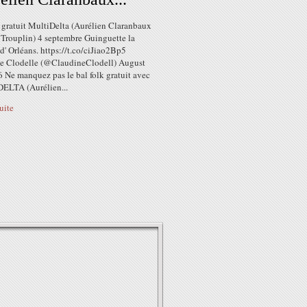
k gratuit MultiDelta (Aurélien Claranbaux
 Trouplin) 4 septembre Guinguette la
d' Orléans. https://t.co/ciJiao2Bp5
e Clodelle (@ClaudineClodell) August
 Ne manquez pas le bal folk gratuit avec
LTA (Aurélien...
suite