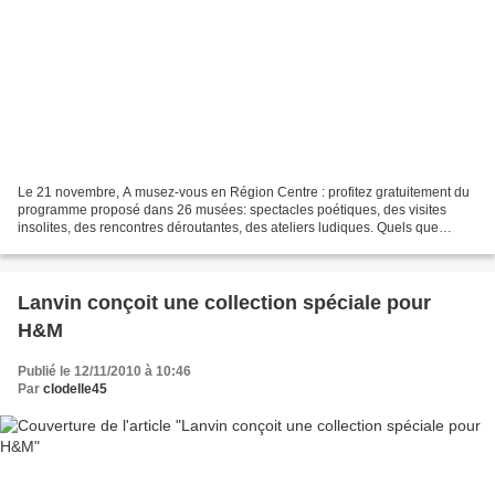
Le 21 novembre, A musez-vous en Région Centre : profitez gratuitement du
programme proposé dans 26 musées: spectacles poétiques, des visites
insolites, des rencontres déroutantes, des ateliers ludiques. Quels que
soient vôtre âge et vos centres d'intérêt,...
Lanvin conçoit une collection spéciale pour
H&M
Publié le 12/11/2010 à 10:46
Par
clodelle45