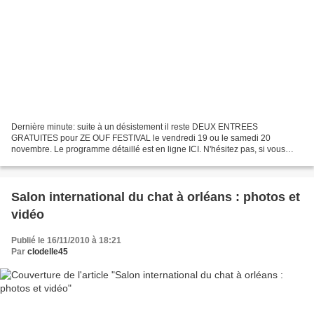
Dernière minute: suite à un désistement il reste DEUX ENTREES
GRATUITES pour ZE OUF FESTIVAL le vendredi 19 ou le samedi 20
novembre. Le programme détaillé est en ligne ICI. N'hésitez pas, si vous
êtes disponible, publiez un commentaire sur cet article...
Salon international du chat à orléans : photos et
vidéo
Publié le 16/11/2010 à 18:21
Par
clodelle45