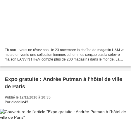
Eh non... vous ne rêvez pas : le 23 novembre la chaîne de magasin H&M va
mettre en vente une collection femmes et hommes conçue pas la célèvre
maison LANVIN ! H&M compte plus de 200 magasins dans le monde. La
collection exclusive Lanvin sera diffusé dans...
Expo gratuite : Andrée Putman à l'hôtel de ville
de Paris
Publié le 12/11/2010 à 10:35
Par
clodelle45