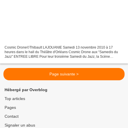
Cosmic Drone©Thibault LAJOUANIE Samedi 13 novembre 2010 à 17
heures dans le hall du Théâtre d'Orléans Cosmic Drone aux “Samedis du
Jazz” ENTREE LIBRE Pour leur troisième Samedi du Jazz, la Scène
Nationale d'Orléans et l'association ô jazz ! accueillent...
Page suivante >
Hébergé par Overblog
Top articles
Pages
Contact
Signaler un abus