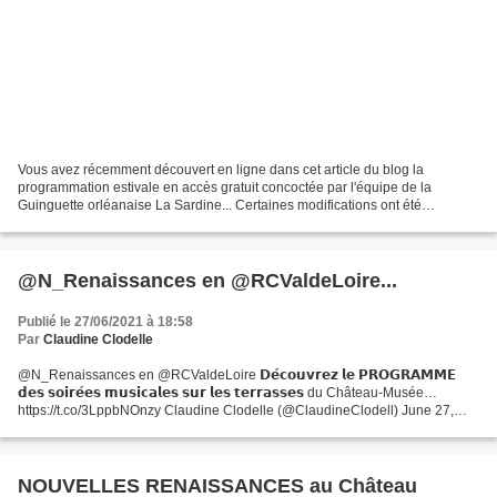
Vous avez récemment découvert en ligne dans cet article du blog la
programmation estivale en accès gratuit concoctée par l'équipe de la
Guinguette orléanaise La Sardine... Certaines modifications ont été
apportées depuis sa parution, voici le programme...
@N_Renaissances en @RCValdeLoire...
Publié le 27/06/2021 à 18:58
Par
Claudine Clodelle
@N_Renaissances en @RCValdeLoire 𝗗𝗲́𝗰𝗼𝘂𝘃𝗿𝗲𝘇 𝗹𝗲 𝗣𝗥𝗢𝗚𝗥𝗔𝗠𝗠𝗘
𝗱𝗲𝘀 𝘀𝗼𝗶𝗿𝗲́𝗲𝘀 𝗺𝘂𝘀𝗶𝗰𝗮𝗹𝗲𝘀 𝘀𝘂𝗿 𝗹𝗲𝘀 𝘁𝗲𝗿𝗿𝗮𝘀𝘀𝗲𝘀 du Château-Musée…
https://t.co/3LppbNOnzy Claudine Clodelle (@ClaudineClodell) June 27,
2021
NOUVELLES RENAISSANCES au Château