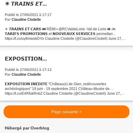
☀ 𝙏𝙍𝘼𝙄𝙉𝙎 𝙀𝙏...
Publié le 27/06/2021 à 17:17
Par
Claudine Clodelle
☀ 𝙏𝙍𝘼𝙄𝙉𝙎 𝙀𝙏 𝘾𝘼𝙍𝙎 🚌 RÉMI • @RCValdeLoire -Val de Loire 🚐 🚲
𝗧𝗔𝗥𝗜𝗙𝗦 𝗣𝗥𝗢𝗠𝗢𝗧𝗜𝗢𝗡𝗦 et 𝗡𝗢𝗨𝗩𝗘𝗔𝗨𝗫 𝗦𝗘𝗥𝗩𝗜𝗖𝗘𝗦 permettan…
https://t.co/uy8mwsbDYo Claudine Clodelle (@ClaudineClodell) June 27,
2021
𝗘𝗫𝗣𝗢𝗦𝗜𝗧𝗜𝗢𝗡...
Publié le 27/06/2021 à 17:12
Par
Claudine Clodelle
𝗘𝗫𝗣𝗢𝗦𝗜𝗧𝗜𝗢𝗡 𝗜𝗡𝗘́𝗗𝗜𝗧𝗘 "Château(x) de Gien, redécouvertes
archéologiques" 19 juin - 19 septembre 2021 Château-Musée de…
https://t.co/E4RfukRnbZ Claudine Clodelle (@ClaudineClodell) June 27,
2021
Page suivante >
Hébergé par Overblog