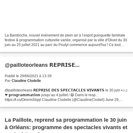
La Bamboche, nouvel événement de plein air à l’esprit guinguette familiale
festive & programmation culturelle variée, organisé par la ville d'Olivet du 30
juin au 25 juillet 2021 au parc du Poutyl commence aujourd'hui ! Ce tout
nouvel événement, issu...
@pailloteorleans 𝗥𝗘𝗣𝗥𝗜𝗦𝗘...
Publié le 29/06/2021 à 13:39
Par
Claudine Clodelle
@pailloteorleans 𝗥𝗘𝗣𝗥𝗜𝗦𝗘 𝗗𝗘𝗦 𝗦𝗣𝗘𝗖𝗧𝗔𝗖𝗟𝗘𝗦 𝗩𝗜𝗩𝗔𝗡𝗧𝗦 le 30 juin •♫♫
❤ 𝗽𝗿𝗼𝗴𝗿𝗮𝗺𝗺𝗮𝘁𝗶𝗼𝗻 jusqu’au 4 juillet / 😷 Dans le resp…
https://t.co/OmrrmXlqql Claudine Clodelle (@ClaudineClodell) June 29,
2021
La Paillote, reprend sa programmation le 30 juin
à Orléans: programme des spectacles vivants et