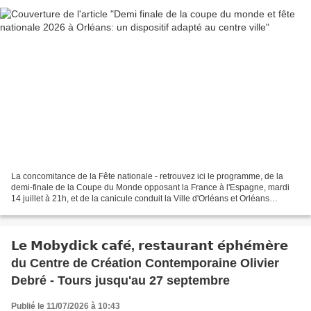
La concomitance de la Fête nationale - retrouvez ici le programme, de la
demi-finale de la Coupe du Monde opposant la France à l'Espagne, mardi
14 juillet à 21h, et de la canicule conduit la Ville d'Orléans et Orléans
Métropole à adapter leur organisation....
𝗟𝗲 𝗠𝗼𝗯𝘆𝗱𝗶𝗰𝗸 𝗰𝗮𝗳𝗲́, 𝗿𝗲𝘀𝘁𝗮𝘂𝗿𝗮𝗻𝘁 𝗲́𝗽𝗵𝗲́𝗺𝗲̀𝗿𝗲
du Centre de Création Contemporaine Olivier
Debré - Tours jusqu'au 27 septembre
Publié le 11/07/2026 à 10:43