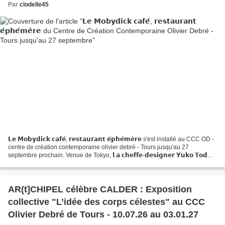
Par
clodelle45
𝗟𝗲 𝗠𝗼𝗯𝘆𝗱𝗶𝗰𝗸 𝗰𝗮𝗳𝗲́, 𝗿𝗲𝘀𝘁𝗮𝘂𝗿𝗮𝗻𝘁 𝗲́𝗽𝗵𝗲́𝗺𝗲̀𝗿𝗲 s'est installé au CCC OD -
centre de création contemporaine olivier debré - Tours jusqu'au 27
septembre prochain. Venue de Tokyo, 𝗹 𝗮 𝗰𝗵𝗲𝗳𝗳𝗲-𝗱𝗲𝘀𝗶𝗴𝗻𝗲𝗿 𝗬𝘂𝗸𝗼 𝗧𝗼𝗱𝗮,
déploie une cuisine contemporaine d’influence japonaise...
AR(t]CHIPEL célèbre CALDER : Exposition
collective "L’idée des corps célestes" au CCC
Olivier Debré de Tours - 10.07.26 au 03.01.27