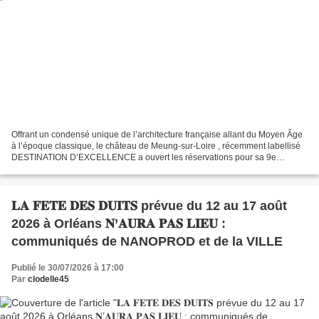
Offrant un condensé unique de l’architecture française allant du Moyen Âge
à l’époque classique, le château de Meung-sur-Loire , récemment labellisé
DESTINATION D’EXCELLENCE a ouvert les réservations pour sa 9e
SOIRÉE BLANCHE organisée dans le parc par...
𝐋𝐀 𝐅𝐄𝐓𝐄 𝐃𝐄𝐒 𝐃𝐔𝐈𝐓𝐒 prévue du 12 au 17 août
2026 à Orléans 𝐍’𝐀𝐔𝐑𝐀 𝐏𝐀𝐒 𝐋𝐈𝐄𝐔 :
communiqués de NANOPROD et de la VILLE
Publié le 30/07/2026 à 17:00
Par
clodelle45