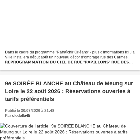
Dans le cadre du programme "Rafraîchir Orléans" - plus d'informations ici , la
Ville installera début août un nouveau décor d’ombrage rue des Carmes.
𝗥𝗘𝗣𝗥𝗢𝗚𝗥𝗔𝗠𝗠𝗔𝗧𝗜𝗢𝗡 𝗗𝗨 𝗖𝗜𝗘𝗟 𝗗𝗘 𝗥𝗨𝗘 "𝗣𝗔𝗣𝗜𝗟𝗟𝗢𝗡𝗦" 𝗥𝗨𝗘 𝗗𝗘𝗦
𝗖𝗔𝗥𝗠𝗘𝗦 𝑫𝒆𝒓𝒏𝒊𝒆̀𝒓𝒆 𝒎𝒊𝒏𝒖𝒕𝒆 ! Un premier tronçon avait...
9e SOIRÉE BLANCHE au Château de Meung sur
Loire le 22 août 2026 : Réservations ouvertes à
tarifs préférentiels
Publié le 30/07/2026 à 21:48
Par
clodelle45