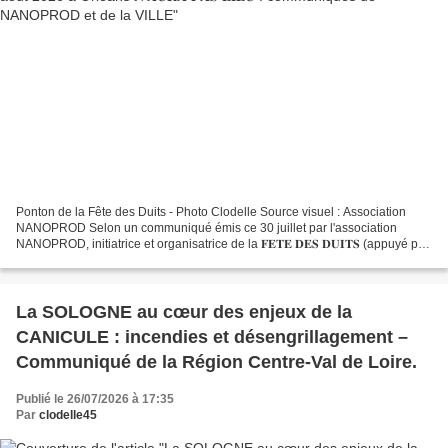
Ponton de la Fête des Duits - Photo Clodelle Source visuel : Association
NANOPROD Selon un communiqué émis ce 30 juillet par l'association
NANOPROD, initiatrice et organisatrice de la 𝐅𝐄𝐓𝐄 𝐃𝐄𝐒 𝐃𝐔𝐈𝐓𝐒 (appuyé par
le visuel ci-contre), "La mairie de la Ville...
La SOLOGNE au cœur des enjeux de la
CANICULE : incendies et désengrillagement –
Communiqué de la Région Centre-Val de Loire.
Publié le 26/07/2026 à 17:35
Par
clodelle45