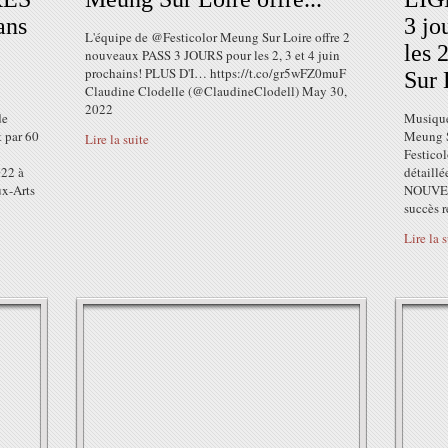
ans
3 j
L'équipe de @Festicolor Meung Sur Loire offre 2
les 
nouveaux PASS 3 JOURS pour les 2, 3 et 4 juin
prochains! PLUS D'I… https://t.co/gr5wFZ0muF
Sur 
Claudine Clodelle (@ClaudineClodell) May 30,
2022
de
Musique
 par 60
Meung S
Lire la suite
Festicol
022 à
détaillé
x-Arts
NOUVELL
succès r
Lire la 