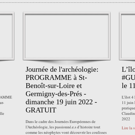
Journée de l'archéologie:
L’î
PROGRAMME à St-
#GU
Benoît-sur-Loire et
le 11
Germigny-des-Prés -
GRAMME
L’îlot
dimanche 19 juin 2022 -
ur-
11 juin
pratiqu
GRATUIT
lle
Claudin
2022
Dans le cadre des Journées Européennes de
l’Archéologie, les passionné.e.s d’histoire tout
Lire la 
comme les néophytes vont découvrir les coulisses