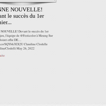
NNE NOUVELLE!
nt le succès du 1er
ier...
NOUVELLE! Devant le succès du 1er
 jeu, l'équipe de @Festicolor à Meung Sur
loiret offre DE…
/t.co/SQYbh3EX2U Claudine Clodelle
ineClodell) May 26, 2022
suite