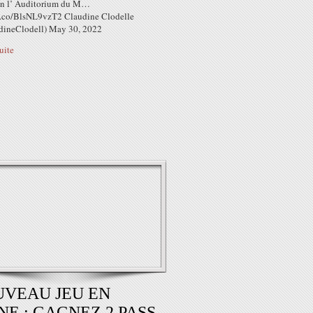
n l’ Auditorium du M…
/t.co/BlsNL9vzT2 Claudine Clodelle
ineClodell) May 30, 2022
suite
VEAU JEU EN
NE : GAGNEZ 2 PASS