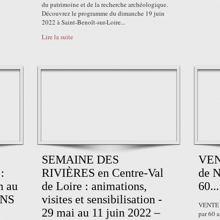
du patrimoine et de la recherche archéologique.
Découvrez le programme du dimanche 19 juin
2022 à Saint-Benoît-sur-Loire...
Lire la suite
SEMAINE DES
VE
:
RIVIÈRES en Centre-Val
de 
n au
de Loire : animations,
60...
ANS
visites et sensibilisation -
VENTE 
29 mai au 11 juin 2022 –
par 60 a