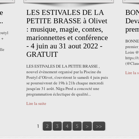
te
LES ESTIVALES DE LA
BO
..
PETITE BRASSE à Olivet
Deva
: musique, magie, contes,
prem
Poutyl
marionnettes et conférence
 +
BONNE 
- 4 juin au 31 aout 2022 -
premier
lle
Loire @
GRATUIT
https:/
(@Claud
LES ESTIVALES DE LA PETITE BRASSE ,
nouvel évènement organisé par la Piscine du
Lire la 
Poutyl d’Olivet, s’ouvriront le samedi 4 juin puis
se poursuivront de 19h à 21h chaque mercredi
jusqu'au 31 août. Nāga Prod a concocté une
programmation éclectique de qualité...
Lire la suite
1
2
3
4
5
>
>>