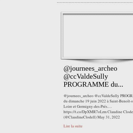
@journees_archeo
@ccValdeSully
PROGRAMME du...
@journees_archeo @ccValdeSully PRO
du dimanche 19 juin 2022 à Saint-Benoît-s
Loire et Germigny-des-Prés.…
https://t.co/DpXMR7oLrm Claudine Clode
(@ClaudineClodell) May 31, 2022
Lire la suite