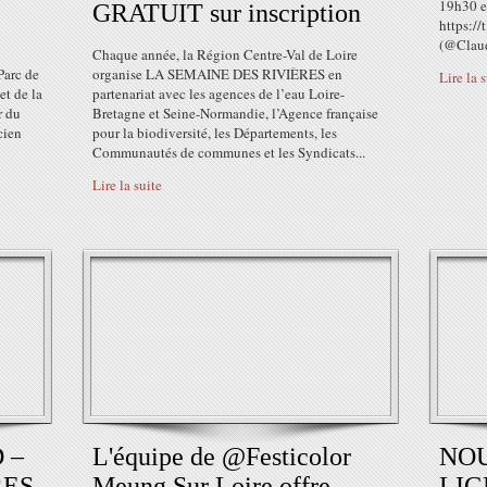
19h30 e
GRATUIT sur inscription
https:/
(@Claud
Chaque année, la Région Centre-Val de Loire
Parc de
organise LA SEMAINE DES RIVIÈRES en
Lire la 
et de la
partenariat avec les agences de l’eau Loire-
r du
Bretagne et Seine-Normandie, l’Agence française
cien
pour la biodiversité, les Départements, les
Communautés de communes et les Syndicats...
Lire la suite
D –
L'équipe de @Festicolor
NOU
RES
Meung​ Sur Loire offre...
LIG