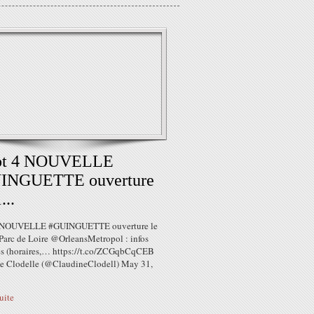
lot 4 NOUVELLE
INGUETTE ouverture
...
 4 NOUVELLE #GUINGUETTE ouverture le
 Parc de Loire @OrleansMetropol : infos
es (horaires,… https://t.co/ZCGqbCqCEB
e Clodelle (@ClaudineClodell) May 31,
suite