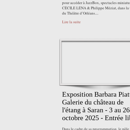
pour accéder à JazzBox, spectacles miniatu
CÉCILE LÉNA & Philippe Méziat, dans la 
du Théâtre d’Orléans....
Lire la suite
Exposition Barbara Piatt
Galerie du château de
l'étang à Saran - 3 au 26
octobre 2025 - Entrée li
Dans le cadre de sa programmation, le pôle