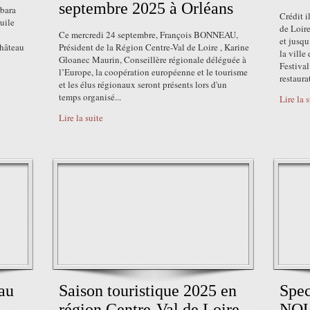
septembre 2025 à Orléans
rbara
Crédit i
huile
de Loire
Ce mercredi 24 septembre, François BONNEAU,
et jusq
château
Président de la Région Centre-Val de Loire , Karine
la ville
Gloanec Maurin, Conseillère régionale déléguée à
Festival
l’Europe, la coopération européenne et le tourisme
restaurat
et les élus régionaux seront présents lors d'un
temps organisé...
Lire la 
Lire la suite
 au
Saison touristique 2025 en
Spec
région Centre-Val de Loire
NOU