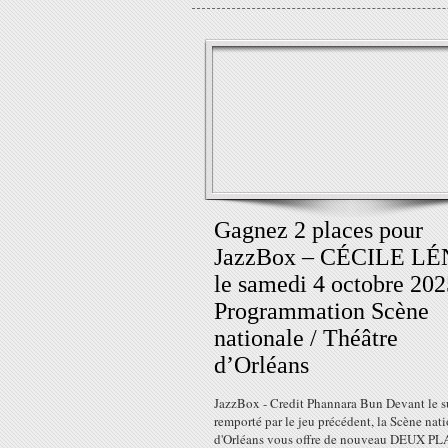
Gagnez 2 places pour
JazzBox – CÉCILE L
le samedi 4 octobre 202
Programmation Scène
nationale / Théâtre
d’Orléans
JazzBox - Credit Phannara Bun Devant le s
remporté par le jeu précédent, la Scène nat
d'Orléans vous offre de nouveau DEUX P