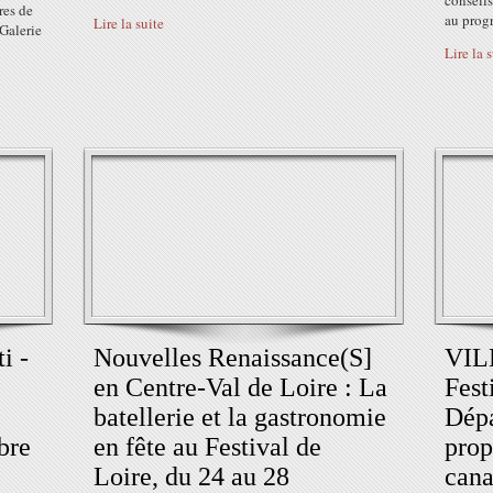
conseils
res de
au prog
Lire la suite
Galerie
Lire la 
i -
Nouvelles Renaissance(S]
VIL
en Centre-Val de Loire : La
Fest
batellerie et la gastronomie
Dépa
bre
en fête au Festival de
prop
Loire, du 24 au 28
cana