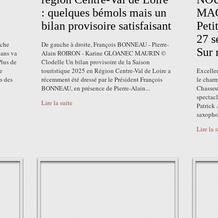
: quelques bémols mais un
MAC
bilan provisoire satisfaisant
Peti
27 s
nche
De gauche à droite, François BONNEAU - Pierre-
Sur 
éans va
Alain ROIRON - Karine GLOANEC MAURIN ©
Plus de
Clodelle Un bilan provisoire de la Saison
e
touristique 2025 en Région Centre-Val de Loire a
Excelle
s des
récemment été dressé par le Président François
le charm
BONNEAU, en présence de Pierre-Alain...
Chasseur
specta
Lire la suite
Patrick
saxopho
Lire la 