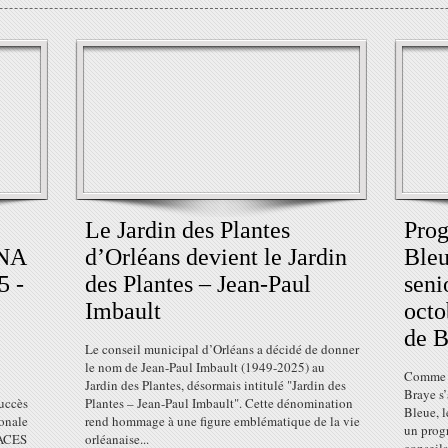
Le Jardin des Plantes
Pro
ÉNA
d’Orléans devient le Jardin
Bleu
5 -
des Plantes – Jean-Paul
seni
Imbault
octo
de B
Le conseil municipal d’Orléans a décidé de donner
le nom de Jean-Paul Imbault (1949-2025) au
Comme c
Jardin des Plantes, désormais intitulé "Jardin des
Braye s
uccès
Plantes – Jean-Paul Imbault". Cette dénomination
Bleue, l
ionale
rend hommage à une figure emblématique de la vie
un prog
LACES
orléanaise...