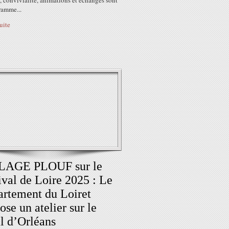
, convivialité, animations et échanges sont
ramme...
suite
LAGE PLOUF sur le
ival de Loire 2025 : Le
rtement du Loiret
ose un atelier sur le
l d’Orléans