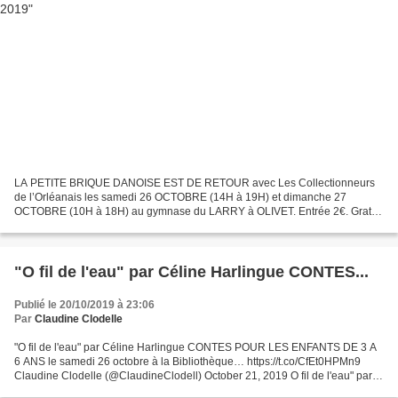
LA PETITE BRIQUE DANOISE EST DE RETOUR avec Les Collectionneurs
de l’Orléanais les samedi 26 OCTOBRE (14H à 19H) et dimanche 27
OCTOBRE (10H à 18H) au gymnase du LARRY à OLIVET. Entrée 2€. Gratuit
pour les moins de 12 ans. Pour cette troisième édition...
"O fil de l'eau" par Céline Harlingue CONTES...
Publié le 20/10/2019 à 23:06
Par
Claudine Clodelle
"O fil de l'eau" par Céline Harlingue CONTES POUR LES ENFANTS DE 3 A
6 ANS le samedi 26 octobre à la Bibliothèque… https://t.co/CfEt0HPMn9
Claudine Clodelle (@ClaudineClodell) October 21, 2019 O fil de l'eau" par
Céline Harlingue CONTES POUR LES ENFANTS...