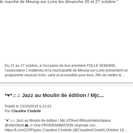
Du 21 au 27 octobre, à l'occasion de leur première FOLLE SEMAINE,
l’association L’inattendu et la municipalité de Meung-sur-Loire présentent un
programme musical riche, varié et accessible pour tous. Afin de mettre le
public en condition pour le grand...
*♥*♫♫ Jazz au Moulin 8e édition / Mjc...
Publié le 15/10/2019 à 23:01
Par
Claudine Clodelle
*♥*♫♫ Jazz au Moulin 8e édition / Mjc d'Olivet #MoulindelaVapeur
@villeOlivet 👥 🎶 Une PROGRAMMATION originale con…
https://t.co/vG1RFqzjnc Claudine Clodelle (@ClaudineClodell) October 16,