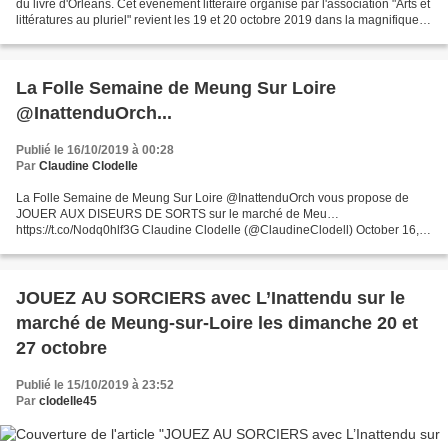
du livre d'Orléans. Cet évènement littéraire organisé par l'association "Arts et
littératures au pluriel" revient les 19 et 20 octobre 2019 dans la magnifique
serre du jardin des...
La Folle Semaine de Meung Sur Loire
@InattenduOrch...
Publié le 16/10/2019 à 00:28
Par
Claudine Clodelle
La Folle Semaine de Meung Sur Loire @InattenduOrch vous propose de
JOUER AUX DISEURS DE SORTS sur le marché de Meu…
https://t.co/Nodq0hlf3G Claudine Clodelle (@ClaudineClodell) October 16,
2019 La Folle Semaine de Meung Sur Loire @InattenduOrch vous propose...
JOUEZ AU SORCIERS avec L’Inattendu sur le
marché de Meung-sur-Loire les dimanche 20 et
27 octobre
Publié le 15/10/2019 à 23:52
Par
clodelle45