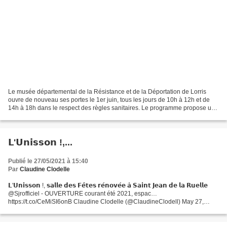
Le musée départemental de la Résistance et de la Déportation de Lorris
ouvre de nouveau ses portes le 1er juin, tous les jours de 10h à 12h et de
14h à 18h dans le respect des règles sanitaires. Le programme propose une
conférence autour de deux compagnons...
𝗟'𝗨𝗻𝗶𝘀𝘀𝗼𝗻 !,...
Publié le 27/05/2021 à 15:40
Par
Claudine Clodelle
𝗟'𝗨𝗻𝗶𝘀𝘀𝗼𝗻 !, 𝘀𝗮𝗹𝗹𝗲 𝗱𝗲𝘀 𝗙𝗲̂𝘁𝗲𝘀 𝗿𝗲́𝗻𝗼𝘃𝗲́𝗲 𝗮̀ 𝗦𝗮𝗶𝗻𝘁 𝗝𝗲𝗮𝗻 𝗱𝗲 𝗹𝗮 𝗥𝘂𝗲𝗹𝗹𝗲
@Sjrofficiel - OUVERTURE courant été 2021, espac…
https://t.co/CeMiSI6onB Claudine Clodelle (@ClaudineClodell) May 27,
2021