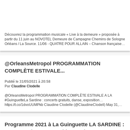
Découvrez la programmation musicale « Live à la demeure » proposée à
partir du 11 juin au NOVOTEL Demeure de Campagne Chemins de Sologne
Orléans / La Source. 11/06 - QUATRE POUR ALLAIN – Chanson française
18/06 - SAM SOUL - Rock 70 'S 20/06 - SUMMERTIME...
@OrleansMetropol PROGRAMMATION
COMPLÈTE ESTIVALE...
Publié le 31/05/2021 à 20:58
Par
Claudine Clodelle
@OrleansMetropol PROGRAMMATION COMPLÈTE ESTIVALE A LA
#GuinguetteLa Sardine : concerts gratuits, danse, exposition…
https://t.co/1dvoUUMPkb Claudine Clodelle (@ClaudineClodell) May 31,
2021
Programme 2021 à La Guinguette LA SARDINE :