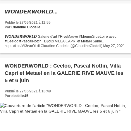
𝙒𝙊𝙉𝘿𝙀𝙍𝙒𝙊𝙍𝙇𝘿...
Publié le 27/05/2021 à 11:55
Par
Claudine Clodelle
𝙒𝙊𝙉𝘿𝙀𝙍𝙒𝙊𝙍𝙇𝘿 Galerie d'art #RiveMauve #MeungSrueLoire avec
#Ceeloo #PascalNottin , Bijoux VILLA CAPRI et Metael Same…
https://t.co/Mt3rvaOLdi Claudine Clodelle (@ClaudineClodell) May 27, 2021
WONDERWORLD : Ceeloo, Pascal Nottin, Villa
Capri et Metael en la GALERIE RIVE MAUVE les
5 et 6 juin
Publié le 27/05/2021 à 10:49
Par
clodelle45