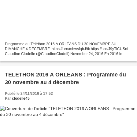
Programme du Téléthon 2016 A ORLÉANS DU 30 NOVEMBRE AU
DIMANCHE 4 DÉCEMBRE: https://t.co/mhwsfqbJ9k https://t.co/J9yTlCUSnI
Claudine Clodelle (@ClaudineClodell) November 24, 2016 En 2016 le
Téléthon fête ses 30 ans avec les associations et les partenaires...
TELETHON 2016 A ORLEANS : Programme du
30 novembre au 4 décembre
Publié le 24/11/2016 à 17:52
Par
clodelle45