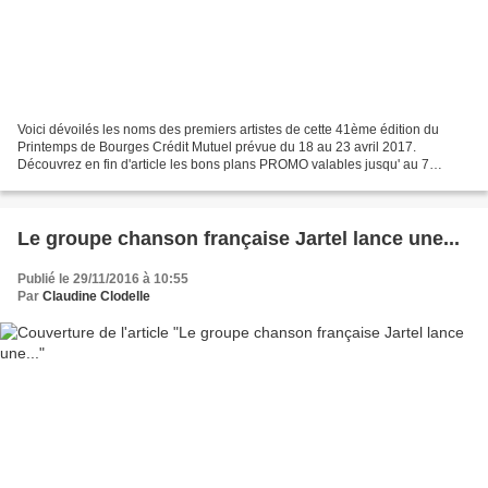
Voici dévoilés les noms des premiers artistes de cette 41ème édition du
Printemps de Bourges Crédit Mutuel prévue du 18 au 23 avril 2017.
Découvrez en fin d'article les bons plans PROMO valables jusqu' au 7
décembre à minuit. Les réservations sont ouvertes...
Le groupe chanson française Jartel lance une...
Publié le 29/11/2016 à 10:55
Par
Claudine Clodelle