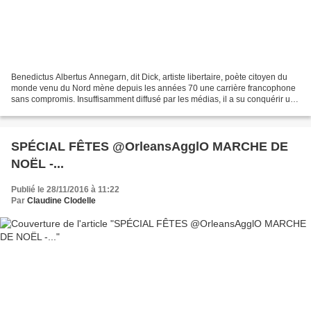
Benedictus Albertus Annegarn, dit Dick, artiste libertaire, poète citoyen du
monde venu du Nord mène depuis les années 70 une carrière francophone
sans compromis. Insuffisamment diffusé par les médias, il a su conquérir un
public fidèle qui, deux ans...
SPÉCIAL FÊTES @OrleansAgglO MARCHE DE
NOËL -...
Publié le 28/11/2016 à 11:22
Par
Claudine Clodelle