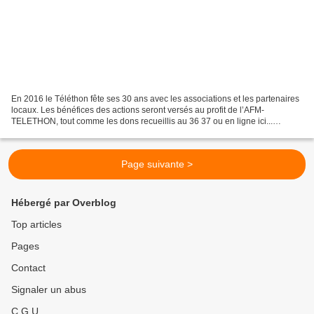
En 2016 le Téléthon fête ses 30 ans avec les associations et les partenaires
locaux. Les bénéfices des actions seront versés au profit de l’AFM-
TELETHON, tout comme les dons recueillis au 36 37 ou en ligne ici...
"Quand on est parrain du Téléthon une...
Page suivante >
Hébergé par Overblog
Top articles
Pages
Contact
Signaler un abus
C.G.U.