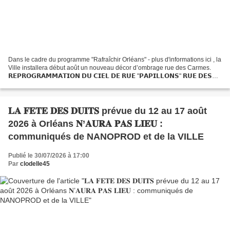
Dans le cadre du programme "Rafraîchir Orléans" - plus d'informations ici , la
Ville installera début août un nouveau décor d’ombrage rue des Carmes.
𝗥𝗘𝗣𝗥𝗢𝗚𝗥𝗔𝗠𝗠𝗔𝗧𝗜𝗢𝗡 𝗗𝗨 𝗖𝗜𝗘𝗟 𝗗𝗘 𝗥𝗨𝗘 "𝗣𝗔𝗣𝗜𝗟𝗟𝗢𝗡𝗦" 𝗥𝗨𝗘 𝗗𝗘𝗦
𝗖𝗔𝗥𝗠𝗘𝗦 𝑫𝒆𝒓𝒏𝒊𝒆̀𝒓𝒆 𝒎𝒊𝒏𝒖𝒕𝒆 ! Un premier tronçon avait...
𝐋𝐀 𝐅𝐄𝐓𝐄 𝐃𝐄𝐒 𝐃𝐔𝐈𝐓𝐒 prévue du 12 au 17 août
2026 à Orléans 𝐍’𝐀𝐔𝐑𝐀 𝐏𝐀𝐒 𝐋𝐈𝐄𝐔 :
communiqués de NANOPROD et de la VILLE
Publié le 30/07/2026 à 17:00
Par
clodelle45