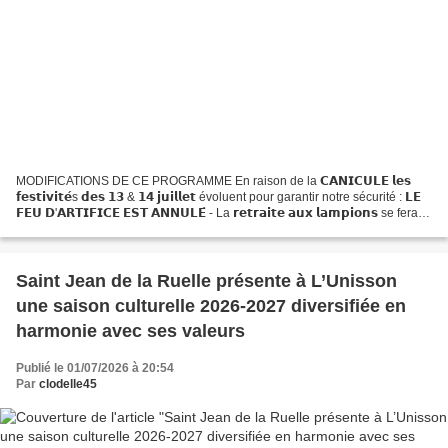
MODIFICATIONS DE CE PROGRAMME En raison de la 𝗖𝗔𝗡𝗜𝗖𝗨𝗟𝗘 𝗹𝗲𝘀
𝗳𝗲𝘀𝘁𝗶𝘃𝗶𝘁𝗲́s 𝗱𝗲𝘀 𝟭𝟯 & 𝟭𝟰 𝗷𝘂𝗶𝗹𝗹𝗲𝘁 évoluent pour garantir notre sécurité : 𝗟𝗘
𝗙𝗘𝗨 𝗗'𝗔𝗥𝗧𝗜𝗙𝗜𝗖𝗘 𝗘𝗦𝗧 𝗔𝗡𝗡𝗨𝗟𝗘́ - La 𝗿𝗲𝘁𝗿𝗮𝗶𝘁𝗲 𝗮𝘂𝘅 𝗹𝗮𝗺𝗽𝗶𝗼𝗻𝘀 se fera
avec des bougies à LED - Le 𝗕𝗔𝗟 est maintenu - Le 𝘀𝗽𝗲𝗰𝘁𝗮𝗰𝗹𝗲...
Saint Jean de la Ruelle présente à L’Unisson
une saison culturelle 2026-2027 diversifiée en
harmonie avec ses valeurs
Publié le 01/07/2026 à 20:54
Par
clodelle45