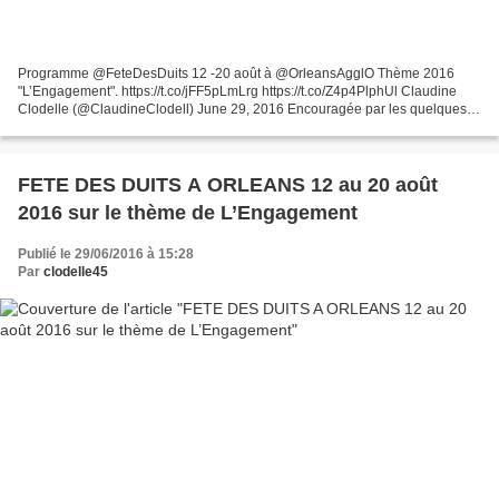
Programme @FeteDesDuits 12 -20 août à @OrleansAgglO Thème 2016
"L’Engagement". https://t.co/jFF5pLmLrg https://t.co/Z4p4PlphUl Claudine
Clodelle (@ClaudineClodell) June 29, 2016 Encouragée par les quelques
20 000 personnes venues profiter pleinement de...
FETE DES DUITS A ORLEANS 12 au 20 août
2016 sur le thème de L’Engagement
Publié le 29/06/2016 à 15:28
Par
clodelle45