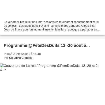
Le vendredi 1er juillet dès 19h, des artistes rejoindront spontanément ceux
du collectif "Les pieds dans l’Oreille" sur le site des Longues Allées à St
Jean de Braye pour un moment insolite, familial et poétique à partager en
famille à la Guinguette du...
Programme @FeteDesDuits 12 -20 août à...
Publié le 29/06/2016 à 16:48
Par
Claudine Clodelle