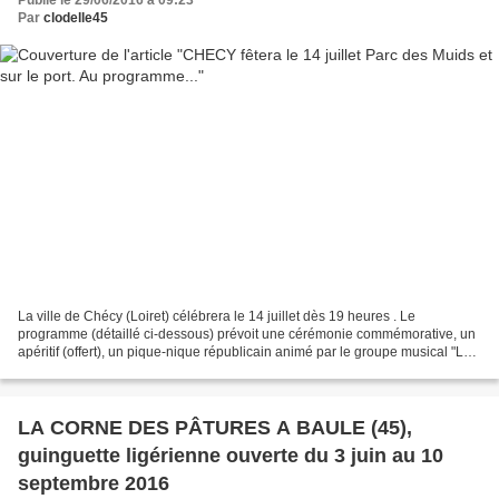
Publié le 29/06/2016 à 09:23
Par
clodelle45
La ville de Chécy (Loiret) célébrera le 14 juillet dès 19 heures . Le
programme (détaillé ci-dessous) prévoit une cérémonie commémorative, un
apéritif (offert), un pique-nique républicain animé par le groupe musical "Le
Jazzgang de l’Afro-Rock", un défilé...
LA CORNE DES PÂTURES A BAULE (45),
guinguette ligérienne ouverte du 3 juin au 10
septembre 2016