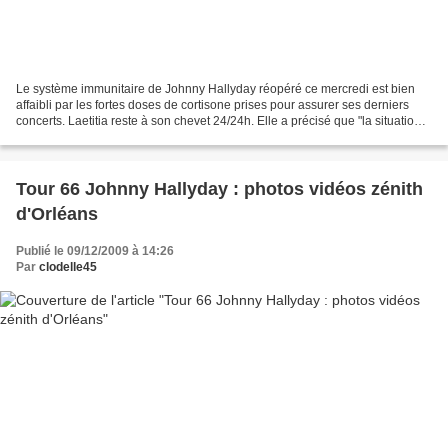
Le système immunitaire de Johnny Hallyday réopéré ce mercredi est bien
affaibli par les fortes doses de cortisone prises pour assurer ses derniers
concerts. Laetitia reste à son chevet 24/24h. Elle a précisé que "la situation
est préoccupante" Zénith...
Tour 66 Johnny Hallyday : photos vidéos zénith
d'Orléans
Publié le 09/12/2009 à 14:26
Par
clodelle45