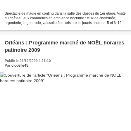
Spectacle de magie en continu dans la salle des Gardes du 1er étage. Visite
du château aux chandelles en ambiance nocturne : feux de cheminée,
argenterie, linge brodé, vaisselle fine, cristaux et jouets anciens. 5 et 6, 12 et
13, 19 et 20 décembre 2009...
Orléans : Programme marché de NOËL horaires
patinoire 2009
Publié le 01/12/2009 à 21:10
Par
clodelle45