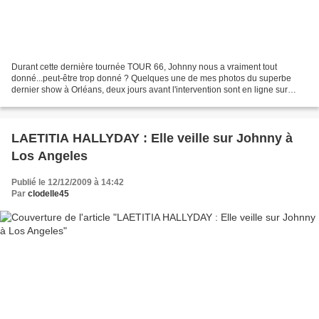
Durant cette dernière tournée TOUR 66, Johnny nous a vraiment tout
donné...peut-être trop donné ? Quelques une de mes photos du superbe
dernier show à Orléans, deux jours avant l'intervention sont en ligne sur
http://clodelle45.over-blog.org/article-tour-66-johnny-hallyday-photos-
videos-zenith-d-orleans-40854120.html...
LAETITIA HALLYDAY : Elle veille sur Johnny à
Los Angeles
Publié le 12/12/2009 à 14:42
Par
clodelle45