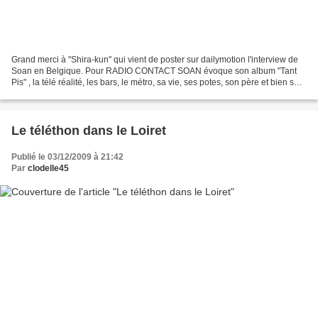
Grand merci à "Shira-kun" qui vient de poster sur dailymotion l'interview de
Soan en Belgique. Pour RADIO CONTACT SOAN évoque son album "Tant
Pis" , la télé réalité, les bars, le métro, sa vie, ses potes, son père et bien sûr
Jacques Brel . Source photo...
Le téléthon dans le Loiret
Publié le 03/12/2009 à 21:42
Par
clodelle45