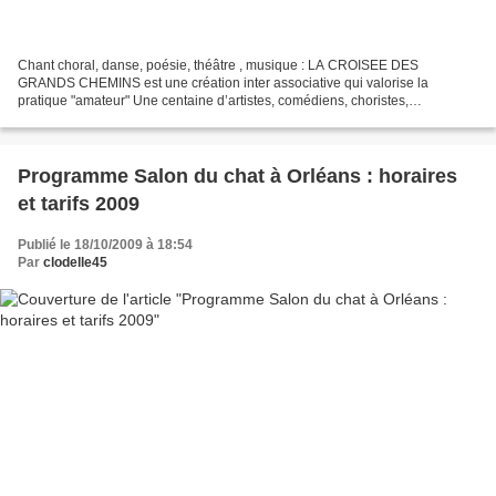
Chant choral, danse, poésie, théâtre , musique : LA CROISEE DES
GRANDS CHEMINS est une création inter associative qui valorise la
pratique "amateur" Une centaine d’artistes, comédiens, choristes,
danseuses, musicien, dans une suite de tableaux hauts en...
Programme Salon du chat à Orléans : horaires
et tarifs 2009
Publié le 18/10/2009 à 18:54
Par
clodelle45