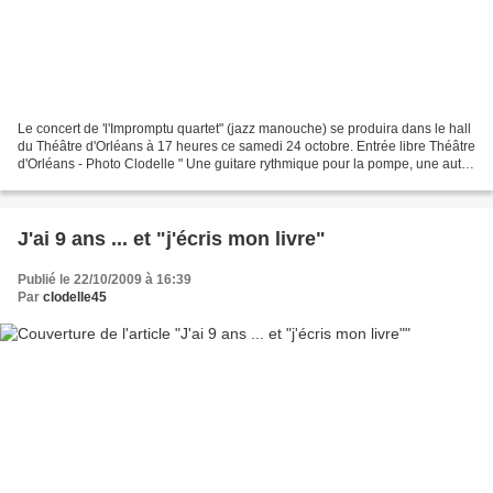
Le concert de 'l'Impromptu quartet" (jazz manouche) se produira dans le hall
du Théâtre d'Orléans à 17 heures ce samedi 24 octobre. Entrée libre Théâtre
d'Orléans - Photo Clodelle " Une guitare rythmique pour la pompe, une autre
pour les solos" EN SAVOIR...
J'ai 9 ans ... et "j'écris mon livre"
Publié le 22/10/2009 à 16:39
Par
clodelle45