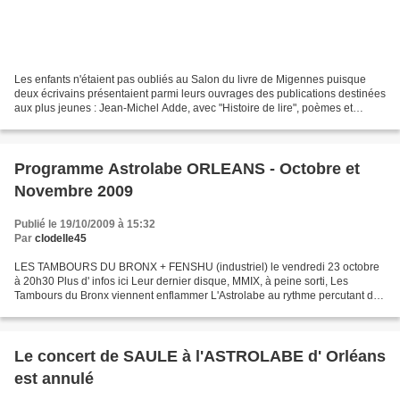
Les enfants n'étaient pas oubliés au Salon du livre de Migennes puisque
deux écrivains présentaient parmi leurs ouvrages des publications destinées
aux plus jeunes : Jean-Michel Adde, avec "Histoire de lire", poèmes et
histoires pour enfants publié aux...
Programme Astrolabe ORLEANS - Octobre et
Novembre 2009
Publié le 19/10/2009 à 15:32
Par
clodelle45
LES TAMBOURS DU BRONX + FENSHU (industriel) le vendredi 23 octobre
à 20h30 Plus d' infos ici Leur dernier disque, MMIX, à peine sorti, Les
Tambours du Bronx viennent enflammer L'Astrolabe au rythme percutant de
leurs bidons. Ce trimestre, retrouvez de...
Le concert de SAULE à l'ASTROLABE d' Orléans
est annulé