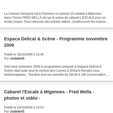
La chanson française est à l'honneur ce samedi 10 octobre à Migennes
dans l'Yonne FRED MELLA est sur le scène du cabaret L'ESCALE pour un
récital unique. Pour retrouver des extraits vidéos , (re)découvrir les chansons
ou publier vos impressions Cliquez...
Espace Delicat & Scène - Programme novembre
2009
Publié le 18/10/2009 à 16:45
Par
clodelle45
Voici pour novembre 2009 le programmes proposé à l'espace Delicat &
Scène situé juste sous le cinéma des Carmes à Orléans Rendez-vous
hebdomadaires - Tea-time tous les samedis de 16h30 à 18h (conversation
en anglais autour d'un thé gourmand) : 9€ - Apéro-time...
Cabaret l'Escale à Migennes - Fred Mella -
photos et vidéo -
Publié le 14/10/2009 à 18:51
Par
clodelle45