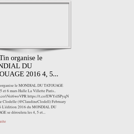
Tin organise le
NDIAL DU
OUAGE 2016 4, 5...
n organise le MONDIAL DU TATOUAGE
5 et 6 mars Halle La Villette Paris..
/t.co/iVei6woVPR https://t.co/EWYslSPyqN
e Clodelle (@ClaudineClodell) February
6 L'édition 2016 du MONDIAL DU
 se déroulera les 4, 5 et...
suite