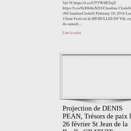
Val 5€ https://t.co/UTVW4RTnjZ
https://t.co/8zE84hsN2O Claudine Clodell
(@ClaudineClodell) February 10, 2016 Lor
15ème Festival de BD BULLES EN VAL or
du samedi...
Lire la suite
Projection de DENIS
PEAN, Trésors de paix 
26 février St Jean de la