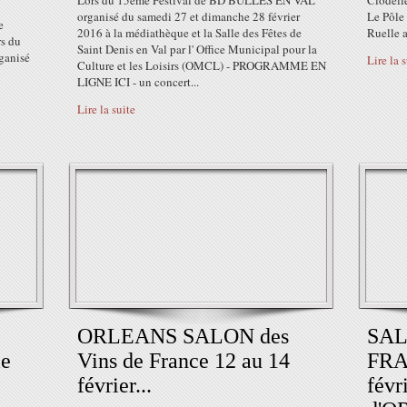
Lors du 15ème Festival de BD BULLES EN VAL
Clodell
organisé du samedi 27 et dimanche 28 février
Le Pôle
e
2016 à la médiathèque et la Salle des Fêtes de
Ruelle a
s du
Saint Denis en Val par l' Office Municipal pour la
ganisé
Lire la 
Culture et les Loisirs (OMCL) - PROGRAMME EN
LIGNE ICI - un concert...
Lire la suite
ORLEANS SALON des
SAL
le
Vins de France 12 au 14
FRA
février...
févr