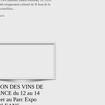
e (@ClaudineClodell) February 10, 2016
 développement culturel de St Jean de la
ccueillera...
suite
ON DES VINS DE
NCE du 12 au 14
ier au Parc Expo