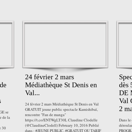
24 février 2 mars
Spe
de
Médiathèque St Denis en
dès 
Val...
DE 
s
Val 
24 février 2 mars Médiathèque St Denis en Val
2 ma
GRATUIT jeune public spectacle Kamishibaï,
GE se
rencontre "Fan de manga"
e de la
https://t.co/ENTWgLT30L Claudine Clodelle
Dans le 
(@ClaudineClodell) February 10, 2016 Publié
déroulan
e 30
dans : #JEUNE PUBLIC, #GRATUIT OU TARIF
PROGRA