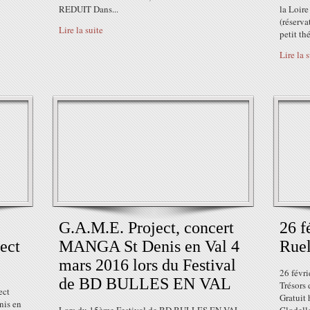
REDUIT Dans...
la Loire
(réserva
Lire la suite
petit thé
Lire la 
G.A.M.E. Project, concert
26 f
ect
MANGA St Denis en Val 4
Ruel
mars 2016 lors du Festival
26 févri
de BD BULLES EN VAL
Trésors 
ect
Gratuit
nis en