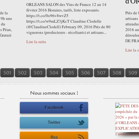
d'O
ORLEANS SALON des Vins de France 12 au 14
février 2016 Horaires, tarifs, liste exposants.
de la
Près de 
https://t.co/0o96v8wvZ5
 19h une
artisans
https://t.co/w9mLZ3jKcT Claudine Clodelle
 du
attendu
(@ClaudineClodell) February 09, 2016 Près de 80
is Péan,
2016 au
vignerons (producteurs - récoltants) et artisans...
 Gratuit
déroule
DE FRAN
Lire la suite
Lire la 
501
502
503
504
505
506
507
508
509
Nous sommes sociaux !
Facebook
Twitter
Rss