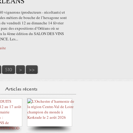
RLEANS
80 vignerons (producteurs - récoltants) et
 des métiers de bouche de l’hexagone sont
s du vendredi 12 au dimanche 14 février
 parc des expositions d’Orléans où se
ra la 4ème édition du SALON DES VINS
CE. Les...
suite
520
530
540
550
560
570
580
590
600
700
800
510
>
>>
Articles récents