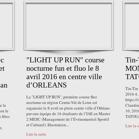
c
"LIGHT UP RUN" course
Tin-
et
nocturne fun et fluo le 8
MO
avril 2016 en centre ville
TAT
an
d’ORLEANS
Tin-Ti
2016 4, 
La "LIGHT UP RUN", première course fluo
https:/
nocturne en région Centre-Val de Loire est
e la
Claudin
organisée le 8 avril en plein centre ville d’Orléans
ieu le
10, 201
par une équipe de 16 étudiants de l’IAE en Master
 fêtes
TATOUAGE
2 MESC (Management de l’Événementiel Sportif
et Culturel). Illustration...
Lire la 
e,
Lire la suite