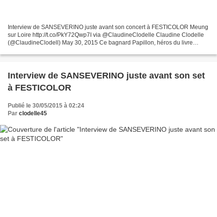
Interview de SANSEVERINO juste avant son concert à FESTICOLOR Meung
sur Loire http://t.co/PkY72Qwp7I via @ClaudineClodelle Claudine Clodelle
(@ClaudineClodell) May 30, 2015 Ce bagnard Papillon, héros du livre
d'Henri Charrière, qui lui a inspiré son spectacle,...
Interview de SANSEVERINO juste avant son set
à FESTICOLOR
Publié le 30/05/2015 à 02:24
Par
clodelle45