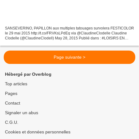
SANSEVERINO, PAPILLON aux multiples tatouages survolera FESTICOLOR
le 29 mai 2015 http://t.co/FRVKsLPdEq via @ClaudineClodelle Claudine
Clodelle (@ClaudineClodell) May 28, 2015 Publié dans : #LOISIRS EN
REGION CENTRE, #FESTICOLOR Après l'audience bluffante...
Page suivante >
Hébergé par Overblog
Top articles
Pages
Contact
Signaler un abus
C.G.U.
Cookies et données personnelles