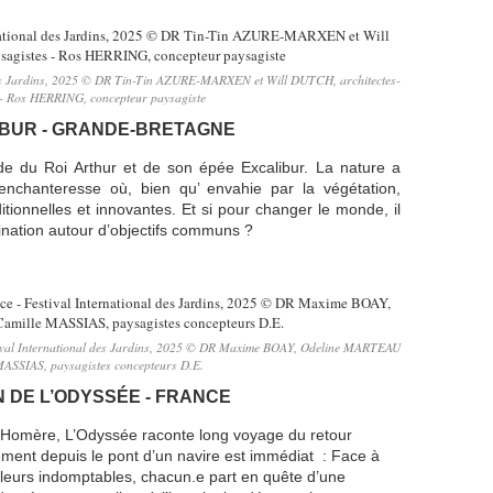
l des Jardins, 2025 © DR Tin-Tin AZURE-MARXEN et Will DUTCH, architectes-
 - Ros HERRING, concepteur paysagiste
BUR - GRANDE-BRETAGNE
de du Roi Arthur et de son épée Excalibur. La nature a
 enchanteresse où, bien qu’ envahie par la végétation,
itionnelles et innovantes. Et si pour changer le monde, il
ination autour d’objectifs communs ?
estival International des Jardins, 2025 © DR Maxime BOAY, Odeline MARTEAU
MASSIAS, paysagistes concepteurs D.E.
N DE L’ODYSSÉE - FRANCE
 Homère, L’Odyssée raconte long voyage du retour
uement depuis le pont d’un navire est immédiat : Face à
leurs indomptables, chacun.e part en quête d’une