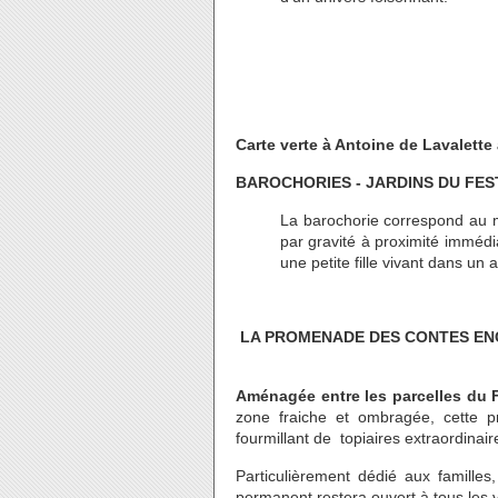
Carte verte à Antoine de Lavalett
BAROCHORIES - JARDINS DU FES
La barochorie correspond au m
par gravité à proximité immédi
une petite fille vivant dans un 
LA PROMENADE DES CONTES ENCHA
Aménagée entre les parcelles du F
zone fraiche et ombragée, cette p
fourmillant de topiaires extraordinai
Particulièrement dédié aux famille
permanent restera ouvert à tous les v