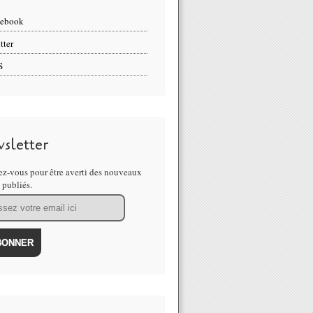
cebook
tter
S
sletter
z-vous pour être averti des nouveaux
s publiés.