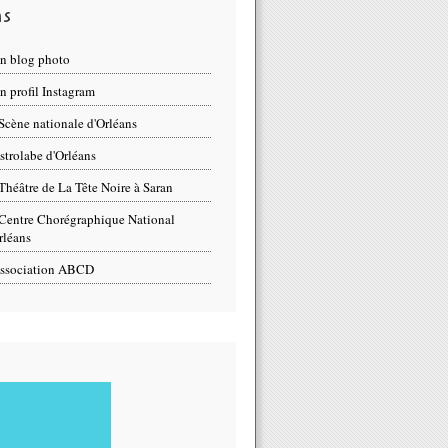
ns
n blog photo
 profil Instagram
Scène nationale d'Orléans
strolabe d'Orléans
Théâtre de La Tête Noire à Saran
Centre Chorégraphique National
rléans
ssociation ABCD