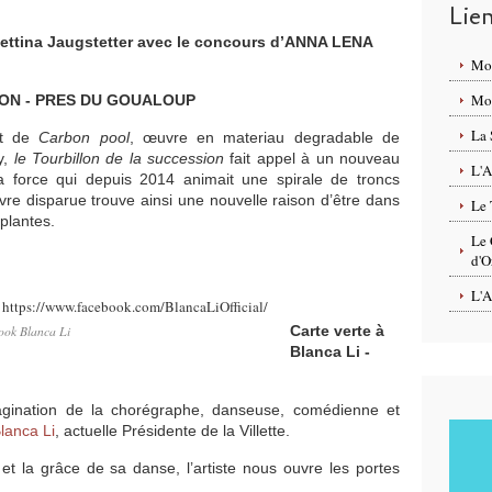
Lie
Bettina Jaugstetter avec le concours d’ANNA LENA
Mo
Mon
ION - PRES DU GOUALOUP
La 
nt de
Carbon pool
, œuvre en materiau degradable de
ry,
le Tourbillon de la succession
fait appel à un nouveau
L'A
la force qui depuis 2014 animait une spirale de troncs
re disparue trouve ainsi une nouvelle raison d’être dans
Le 
plantes.
Le 
d'O
L'A
Carte verte à
ook Blanca Li
Blanca Li -
agination de la chorégraphe, danseuse, comédienne et
lanca Li
, actuelle Présidente de la Villette.
et la grâce de sa danse, l’artiste nous ouvre les portes