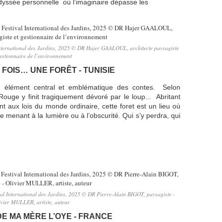
dyssée personnelle où l’imaginaire dépasse les
l International des Jardins, 2025 © DR Hajer GAALOUL, architecte paysagiste
gestionnaire de l’environnement
E FOIS… UNE FORÊT - TUNISIE
n élément central et emblématique des contes. Selon
Rouge y finit tragiquement dévoré par le loup... Abritant
t aux lois du monde ordinaire, cette foret est un lieu où
enant à la lumière ou à l’obscurité. Qui s’y perdra, qui
val International des Jardins, 2025 © DR Pierre-Alain BIGOT, paysagiste -
ivier MULLER, artiste, auteur
DE MA MÈRE L’OYE - FRANCE