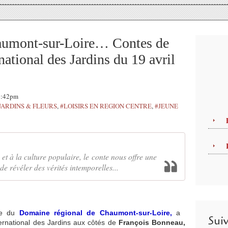
Chaumont-sur-Loire… Contes de
rnational des Jardins du 19 avril
21:42pm
JARDINS & FLEURS
,
#LOISIRS EN REGION CENTRE
,
#JEUNE
 et à la culture populaire, le conte nous offre une
e révéler des vérités intemporelles...
ice du
Domaine régional de Chaumont-sur-Loire,
a
Sui
ternational des Jardins aux côtés de
François Bonneau,