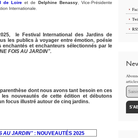
l de Loire
et de
Delphine Benassy
, Vice-Présidente
tion Internationale.
Fa
Twi
RS
25, le Festival International des Jardins de
ous les publics à voyager entre émotion, poésie
ns enchantés et enchanteurs sélectionnés par le
UNE FOIS AU JARDIN”.
New
Abonne
article
Email
 parenthèse dont nous avons tant besoin en ces
 les nouveautés de cette édition et débutons
un focus illustré autour de cinq jardins.
IS AU JARDIN”
: NOUVEAUTÉS 2025