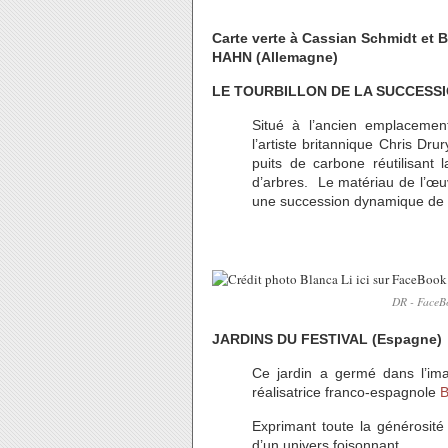
Carte verte à Cassian Schmidt et 
HAHN (Allemagne)
LE TOURBILLON DE LA SUCCESS
Situé à l’ancien emplaceme
l’artiste britannique Chris Dru
puits de carbone réutilisant 
d’arbres. Le matériau de l’œuv
une succession dynamique de 
DR - FaceB
JARDINS DU FESTIVAL (Espagne)
Ce jardin a germé dans l’im
réalisatrice franco-espagnole
B
Exprimant toute la générosité 
d’un univers foisonnant.