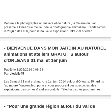
Dédiée à la photographie animalière et de nature , la Galerie du Lion
présente à Orléans le meilleur de la photographie animalière. Rendez-vous
le 20 juin dès 10h, pour sa nouvelle exposition "Entre ciel & terre",
spectaculaire voyage au fil des beautés...
- BIENVENUE DANS MON JARDIN AU NATUREL
animations et ateliers GRATUITS autour
d'ORLEANS 31 mai et 1er juin
Publié le 31/05/2014 à 09:58
Par
clodelle45
Les Samedi 31 mai et dimanche 1er juin 2014 autour d'Orléans, 30 jardins
"au naturel" ouvrent leur porte et vous proposent des spectacles, des
expositions, des contes & ateliers gratuits. Téléchargez les programmes
complets ci-dessous ! Loiret Nature...
- "Pour une grande région autour du Val de