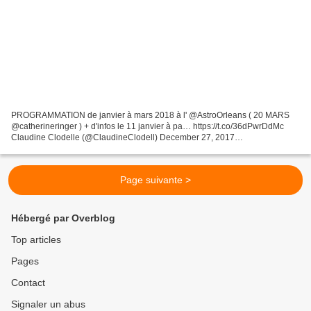
PROGRAMMATION de janvier à mars 2018 à l' @AstroOrleans ( 20 MARS
@catherineringer ) + d'infos le 11 janvier à pa… https://t.co/36dPwrDdMc
Claudine Clodelle (@ClaudineClodell) December 27, 2017
PROGRAMMATION de janvier à mars 2018 à l' @AstroOrleans (...
Page suivante >
Hébergé par Overblog
Top articles
Pages
Contact
Signaler un abus