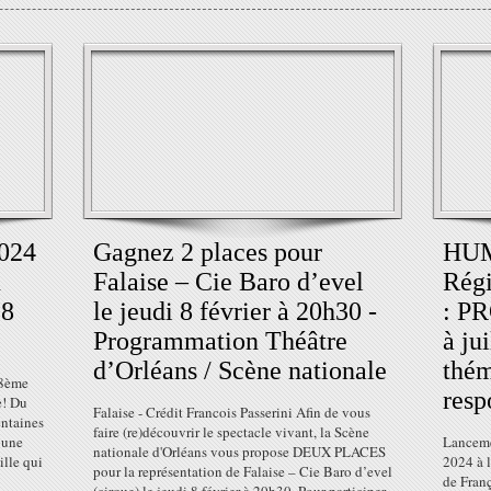
2024
Gagnez 2 places pour
HUM
u
Falaise – Cie Baro d’evel
Régi
28
le jeudi 8 février à 20h30 -
: P
Programmation Théâtre
à ju
d’Orléans / Scène nationale
thém
48ème
resp
e! Du
Falaise - Crédit Francois Passerini Afin de vous
entaines
faire (re)découvrir le spectacle vivant, la Scène
 une
Lanceme
nationale d'Orléans vous propose DEUX PLACES
ille qui
2024 à 
pour la représentation de Falaise – Cie Baro d’evel
de Fran