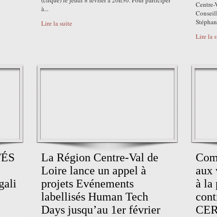
(cirque) le jeudi 8 février à 20h30. Pour participer
Centre-
à...
Conseil
Stéphan
Lire la suite
Lire la 
TÉS
La Région Centre-Val de
Com
Loire lance un appel à
aux 
gali
projets Evénements
à la
labellisés Human Tech
cont
Days jusqu’au 1er février
CER