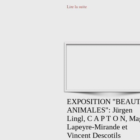
Lire la suite
EXPOSITION "BEAU
ANIMALES": Jürgen
Lingl, C A P T O N, Ma
Lapeyre-Mirande et
Vincent Descotils