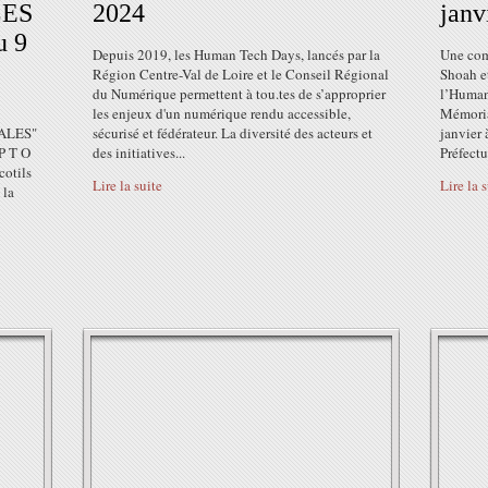
LES
2024
janv
u 9
Depuis 2019, les Human Tech Days, lancés par la
Une com
Région Centre-Val de Loire et le Conseil Régional
Shoah et
du Numérique permettent à tou.tes de s’approprier
l’Human
les enjeux d'un numérique rendu accessible,
Mémorial
MALES"
sécurisé et fédérateur. La diversité des acteurs et
janvier 
 P T O
des initiatives...
Préfectu
cotils
Lire la suite
Lire la 
 la