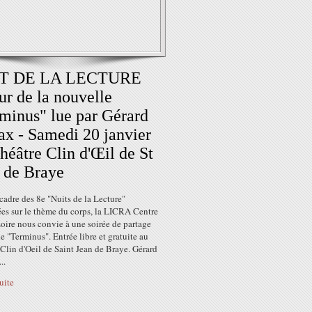
T DE LA LECTURE
ur de la nouvelle
minus" lue par Gérard
x - Samedi 20 janvier
héâtre Clin d'Œil de St
 de Braye
cadre des 8e "Nuits de la Lecture"
ées sur le thème du corps, la LICRA Centre
oire nous convie à une soirée de partage
e "Terminus". Entrée libre et gratuite au
Clin d'Oeil de Saint Jean de Braye. Gérard
..
suite