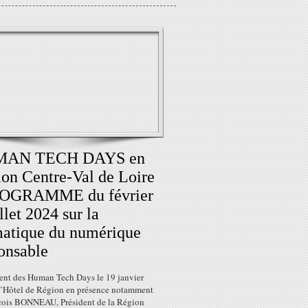
AN TECH DAYS en
on Centre-Val de Loire
ROGRAMME du février
illet 2024 sur la
atique du numérique
onsable
nt des Human Tech Days le 19 janvier
l’Hôtel de Région en présence notamment
çois BONNEAU, Président de la Région