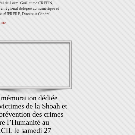
Val de Loire, Guillaume CRÉPIN,
ler régional délégué au numérique et
e AUFRÈRE, Directeur Général...
suite
mémoration dédiée
victimes de la Shoah et
 prévention des crimes
re l’Humanité au
CIL le samedi 27