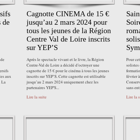
sifs
Cagnotte CINEMA de 15 €
Sain
 de
jusqu’au 2 mars 2024 pour
Soir
tous les jeunes de la Région
roma
Centre Val de Loire inscrits
soli
sur YEP’S
Symp
 de
Après le spectacle vivant et le livre, la Région
Pour cet
Centre-Val de Loire a décidé d’octroyer une
soliste
rsifs
cagnotte de 15 € pour le cinéma à tous les jeunes
formati
les aux
inscrits sur YEP’S. Cette cagnotte est utilisable
février
. La
jusqu’au 2 mars 2024 uniquement chez les
Conserva
partenaires YEP'S...
sans entr
Lire la suite
Lire la 