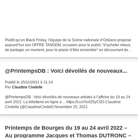
Plutôt qu’un Black Friday, l’équipe de la Scène nationale d’Orléans propose
aujourd’hui son OFFRE TANDEM, occasion pour le public "d’acheter mieux,
de partager un moment, pour le plaisir d’être ensemble" en découvrant de
nouvelles émotions et sensations....
@PrintempsDB : Voici dévoilés de nouveaux...
Publié le 25/11/2021 à 11:14
Par
Claudine Clodelle
@PrintempsDB : Voici dévoilés de nouveaux artistes à l’affiche du 19 au 24
avril 2022. La billetterie en ligne a… https://t.co/Yo4Z5yCf20 Claudine
Clodelle (@ClaudineClodell) November 25, 2021
Printemps de Bourges du 19 au 24 avril 2022 –
Au programme Jacques et Thomas DUTRONC –