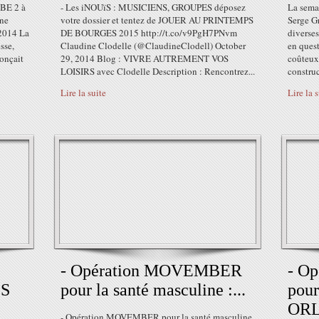
BE 2 à
- Les iNOUïS : MUSICIENS, GROUPES déposez
La semai
ne
votre dossier et tentez de JOUER AU PRINTEMPS
Serge G
 2014 La
DE BOURGES 2015 http://t.co/v9PgH7PNvm
diverses
sse,
Claudine Clodelle (@ClaudineClodell) October
en quest
onçait
29, 2014 Blog : VIVRE AUTREMENT VOS
coûteux 
LOISIRS avec Clodelle Description : Rencontrez...
construc
Lire la suite
Lire la 
- Opération MOVEMBER
- O
ES
pour la santé masculine :...
pour
ORL
- Opération MOVEMBER pour la santé masculine