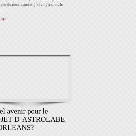
tions de mon mandat, j’ai en préambule
..
suite
el avenir pour le
JET D' ASTROLABE
 ORLEANS?