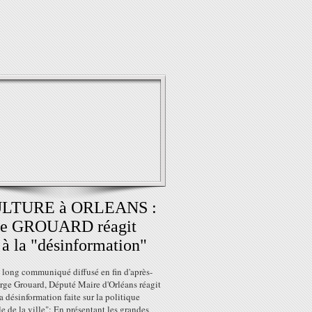
ULTURE à ORLEANS :
ge GROUARD réagit
 à la "désinformation"
 long communiqué diffusé en fin d'après-
rge Grouard, Député Maire d'Orléans réagit
la désinformation faite sur la politique
le de la ville": En présentant les grandes