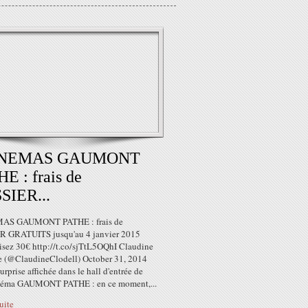
INEMAS GAUMONT
E : frais de
SIER...
MAS GAUMONT PATHE : frais de
 GRATUITS jusqu'au 4 janvier 2015
sez 30€ http://t.co/sjTtL5OQhI Claudine
e (@ClaudineClodell) October 31, 2014
rprise affichée dans le hall d'entrée de
néma GAUMONT PATHE : en ce moment,...
suite