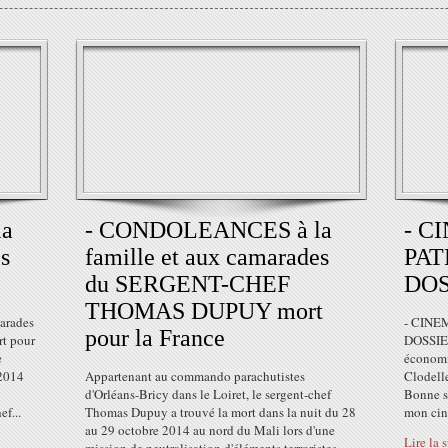
a
- CONDOLEANCES à la
- C
s
famille et aux camarades
PATH
du SERGENT-CHEF
DOS
THOMAS DUPUY mort
arades
- CINE
pour la France
 pour
DOSSIER
e
économi
 2014
Appartenant au commando parachutistes
Clodell
d'Orléans-Bricy dans le Loiret, le sergent-chef
Bonne su
ef...
Thomas Dupuy a trouvé la mort dans la nuit du 28
mon ci
au 29 octobre 2014 au nord du Mali lors d'une
Lire la 