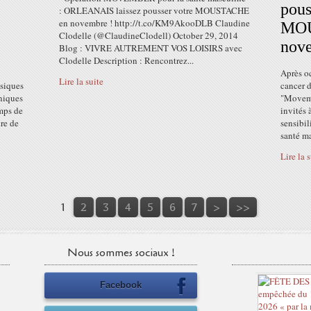
pous
: ORLEANAIS laissez pousser votre MOUSTACHE
en novembre ! http://t.co/KM9AkooDLB Claudine
MOU
Clodelle (@ClaudineClodell) October 29, 2014
nov
Blog : VIVRE AUTREMENT VOS LOISIRS avec
Clodelle Description : Rencontrez...
Après o
Lire la suite
siques
cancer d
oniques
"Movemb
emps de
invités 
re de
sensibil
santé ma
Lire la 
1
2
3
4
5
6
7
>
>>
Nous sommes sociaux !
Facebook