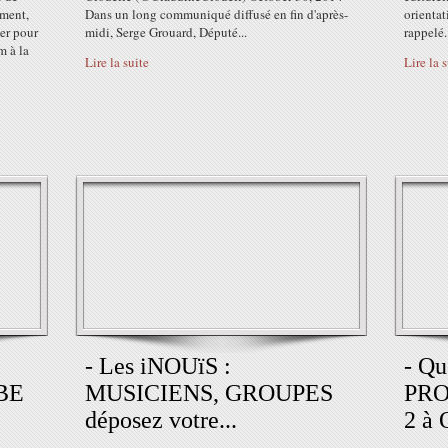
ment,
Dans un long communiqué diffusé en fin d'après-
orienta
ier pour
midi, Serge Grouard, Député...
rappelé.
m à la
Lire la suite
Lire la 
- Les iNOUïS :
- Qu
BE
MUSICIENS, GROUPES
PRO
déposez votre...
2 à