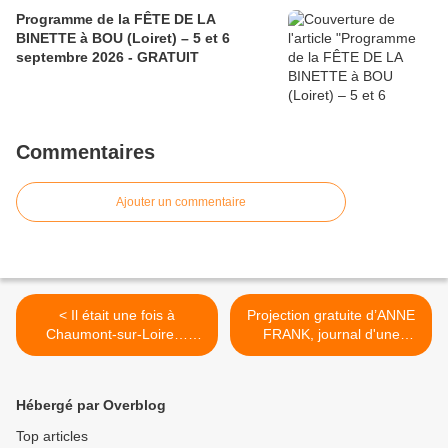
Programme de la FÊTE DE LA
BINETTE à BOU (Loiret) – 5 et 6
septembre 2026 - GRATUIT
Commentaires
Ajouter un commentaire
< Il était une fois à
Projection gratuite d’ANNE
Chaumont-sur-Loire…
FRANK, journal d'une
Contes de fées au Festival
adolescente d'ALEXANDRE
International des Jardins du
MOIX le 27/02 - Alliage
19 avril au 2 novembre
Olivet - Sur réservation >
Hébergé par Overblog
2025
Top articles