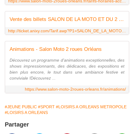
https://www.salon-moto-2roues-orleans.fr/tarifs-horaires-acces/
Vente des billets SALON DE LA MOTO ET DU 2 ROUES
http://ticket.anixy.com/Tarif.awp?P1=SALON_DE_LA_MOTO_ET_DU_2_ROUES_2025&P2=Ar4FsdA6&AWPID191FCA69=BB495F8DD0F9E4924D9BC3CA0F35D42A0F03CA82
Animations - Salon Moto 2 roues Orléans
Découvrez un programme d'animations exceptionnelles, des
shows impressionnants, des dédicaces, des expositions et
bien plus encore, le tout dans une ambiance festive et
conviviale !Découvrez ...
https://www.salon-moto-2roues-orleans.fr/animations/
#JEUNE PUBLIC
#SPORT
#LOISIRS A ORLEANS METROPOLE
#LOISIRS A ORLEANS
Partager