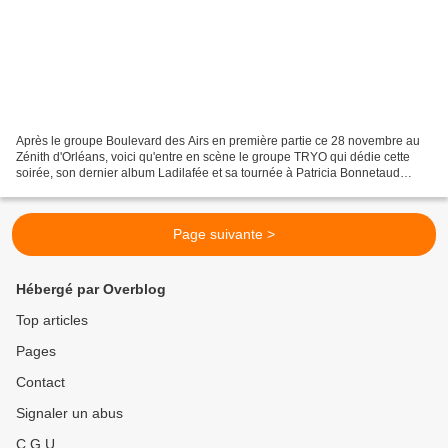
Après le groupe Boulevard des Airs en première partie ce 28 novembre au
Zénith d'Orléans, voici qu'entre en scène le groupe TRYO qui dédie cette
soirée, son dernier album Ladilafée et sa tournée à Patricia Bonnetaud
disparue en début d'année. Retrouvez...
Page suivante >
Hébergé par Overblog
Top articles
Pages
Contact
Signaler un abus
C.G.U.