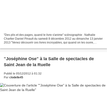
"Des plis et des pages, quand le livre s'anime" scénographie : Nathalie
Chartier Daniel Pinault du samedi 8 décembre 2012 au dimanche 13 janvier
2013 "Venez découvrir ces livres incroyables, qui quand on les ouvre,
déploient des sculptures de papier et...
"Joséphine Ose" à la Salle de spectacles de
Saint Jean de la Ruelle
Publié le 05/12/2012 à 01:32
Par
clodelle45