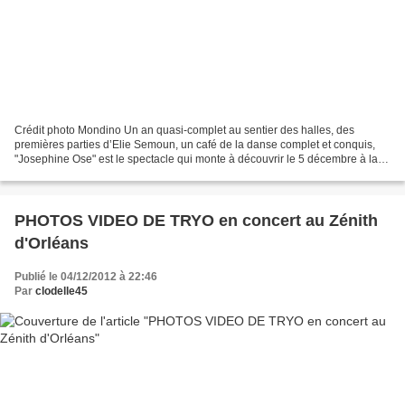
Crédit photo Mondino Un an quasi-complet au sentier des halles, des
premières parties d’Elie Semoun, un café de la danse complet et conquis,
"Josephine Ose" est le spectacle qui monte à découvrir le 5 décembre à la
Salle de spectacles 29 rue Bernard Million...
PHOTOS VIDEO DE TRYO en concert au Zénith
d'Orléans
Publié le 04/12/2012 à 22:46
Par
clodelle45