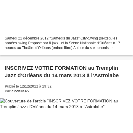
Samedi 22 décembre 2012 “Samedis du Jazz” City-Swing (sextet), les
années swing Proposé par ô jazz ! et la Scène Nationale d'Orléans à 17
heures au Théâtre d'Orléans (entrée libre) Autour du saxophoniste et
clarinettiste Claude Tissendier, ce sextet est...
INSCRIVEZ VOTRE FORMATION au Tremplin
Jazz d’Orléans du 14 mars 2013 à l’Astrolabe
Publié le 12/12/2012 à 19:32
Par
clodelle45