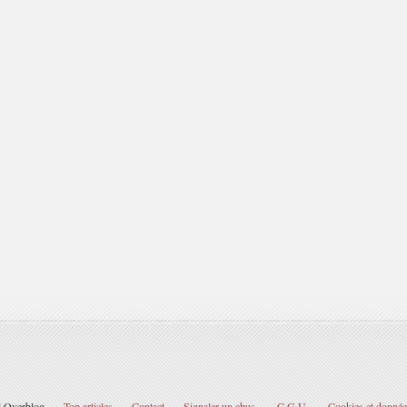
il Overblog
Top articles
Contact
Signaler un abus
C.G.U.
Cookies et donnée