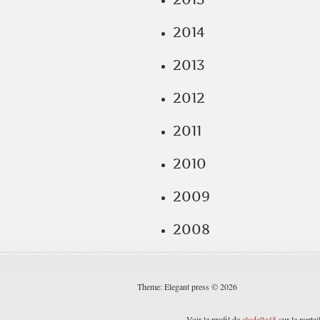
2014
2013
2012
2011
2010
2009
2008
Theme: Elegant press © 2026
Voir le profil de
clodelle45
sur le porta