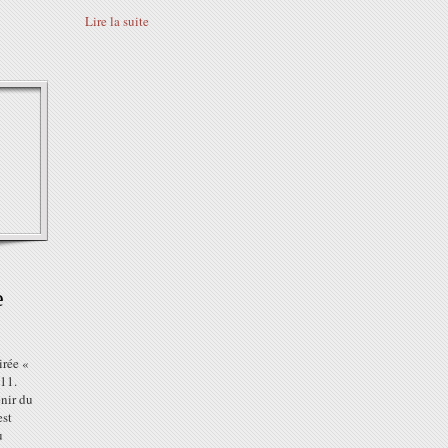
Lire la suite
e
irée «
011.
enir du
est
u