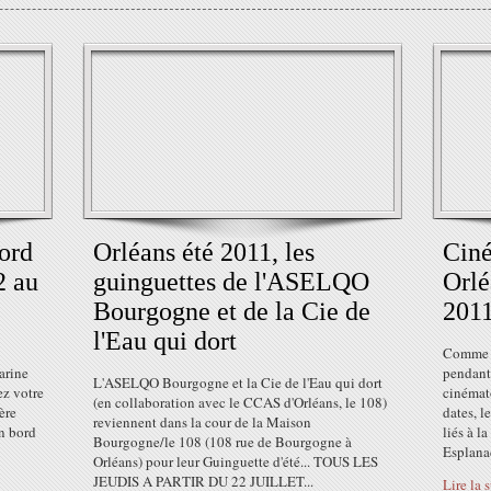
ord
Orléans été 2011, les
Ciné
2 au
guinguettes de l'ASELQO
Orlé
Bourgogne et de la Cie de
2011
l'Eau qui dort
Comme c
arine
pendant
L'ASELQO Bourgogne et la Cie de l'Eau qui dort
z votre
cinémato
(en collaboration avec le CCAS d'Orléans, le 108)
ère
dates, l
reviennent dans la cour de la Maison
n bord
liés à l
Bourgogne/le 108 (108 rue de Bourgogne à
Esplanad
Orléans) pour leur Guinguette d'été... TOUS LES
JEUDIS A PARTIR DU 22 JUILLET...
Lire la 