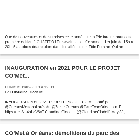
Que de nouveautés et de surprises cette année sur la fête foraine pour cette
première édition à CHAPIT’O ! En savoir plus… Ce samedi 1er juin de 15h à
20h, 5 autobots déambulent dans les allées de la Fête Foraine. Qui ne
connait pas Bumblebee et Optimus...
INAUGURATION en 2021 POUR LE PROJET
CO’Met...
Publié le 31/05/2019 à 15:39
Par
Claudine Clodelle
INAUGURATION en 2021 POUR LE PROJET CO’Met porté par
@OrleansMetropol près du @ZenithOrleans @ParcExpoOrleans ➽ T…
https://t.co/zo4bLeV6vT Claudine Clodelle (@ClaudineClodell) May 31,
2019 INAUGURATION en 2021 POUR LE PROJET CO'Met porté par
@OrleansMetropol...
CO’Met à Orléans: démolitions du parc des