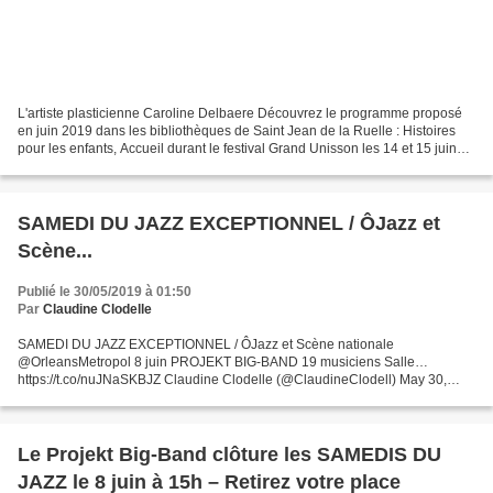
L'artiste plasticienne Caroline Delbaere Découvrez le programme proposé
en juin 2019 dans les bibliothèques de Saint Jean de la Ruelle : Histoires
pour les enfants, Accueil durant le festival Grand Unisson les 14 et 15 juin
sur le Stade de l’Iresda, Lecture...
SAMEDI DU JAZZ EXCEPTIONNEL / ÔJazz et
Scène...
Publié le 30/05/2019 à 01:50
Par
Claudine Clodelle
SAMEDI DU JAZZ EXCEPTIONNEL / ÔJazz et Scène nationale
@OrleansMetropol 8 juin PROJEKT BIG-BAND 19 musiciens Salle…
https://t.co/nuJNaSKBJZ Claudine Clodelle (@ClaudineClodell) May 30,
2019 SAMEDI DU JAZZ EXCEPTIONNEL / ÔJazz et Scène nationale
@OrleansMetropol...
Le Projekt Big-Band clôture les SAMEDIS DU
JAZZ le 8 juin à 15h – Retirez votre place