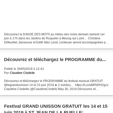
Découvrez la DANSE DES MOTS au milieu des roses demain samedi 1er
juin à 17h dans les Jardins de Roquelin à Meung sur Loire… Christine
Défeuillet, danseuse et Edith Mac Leod, conteuse seront accompagnées par
Bruno Walerski, musicien pour ce captivant...
Découvrez et téléchargez le PROGRAMME du...
Publié le 30/05/2019 à 12:43
Par
Claudine Clodelle
Découvrez et téléchargez le PROGRAMME du festival musical GRATUIT
@legrandunisson 14 et 15 juin 2019 ➽ 2 soirées,… https://t.co/xMFNPH2gcz
Claudine Clodelle (@ClaudineClodell) May 30, 2019 Découvrez et
téléchargez le PROGRAMME du festival musical GRATUIT...
Festival GRAND UNISSON GRATUIT les 14 et 15
juin 2019 à ST JEAN DE LA RUELLE: