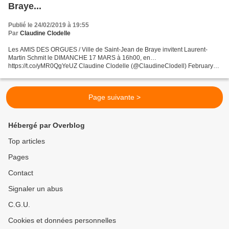
Braye...
Publié le 24/02/2019 à 19:55
Par
Claudine Clodelle
Les AMIS DES ORGUES / Ville de Saint-Jean de Braye invitent Laurent-
Martin Schmit le DIMANCHE 17 MARS à 16h00, en…
https://t.co/yMR0QgYeUZ Claudine Clodelle (@ClaudineClodell) February
24, 2019 Les AMIS DES ORGUES / Ville de Saint-Jean de Braye invitent...
Page suivante >
Hébergé par Overblog
Top articles
Pages
Contact
Signaler un abus
C.G.U.
Cookies et données personnelles