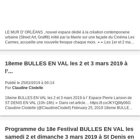
LE MUR D' ORLÉANS , nouvel espace dédié à la création contemporaine
urbaine (Street Art, Graffiti) initié par la Mairie sur une façade du Cinéma Les
Carmes, accueille une nouvelle fresque chaque mois. ➢➢ Les 1er et 2 mars
prochains, la 22ème intervention...
18eme BULLES EN VAL les 2 et 3 mars 2019 à
l’...
Publié le 25/02/2019 à 00:14
Par
Claudine Clodelle
18eme BULLES EN VAL les 2 et 3 mars 2019 à l’ Espace Pierre Lanson de
ST DENIS EN VAL (10h-18h) ➢ Dans cet article… https://t.co/JKYQjMy06G
Claudine Clodelle (@ClaudineClodell) February 25, 2019 18eme BULLES
EN VAL les 2 et 3 mars 2019 à l' Espace Pierre...
Programme du 18e Festival BULLES EN VAL les
samedi 2 et dimanche 3 mars 2019 à St Denis en