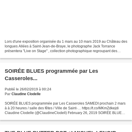
Lors d'une exposition organisée du 1 mars au 10 mars 2019 au Château des
longues Allées à Saint-Jean-de-Braye, le photographe Jack Torrance
présentera "Live on Stage" , collection photographique regroupant des
captations backstage et sur scène ainsi que...
SOIRÉE BLUES programmée par Les
Casseroles...
Publié le 26/02/2019 à 00:24
Par
Claudine Clodelle
SOIRÉE BLUES programmée par Les Casseroles SAMEDI prochain 2 mars
à à 20 heures / salle des fêtes / Ville de Saint-… https://t.co/MKmZdkejdi
Claudine Clodelle (@ClaudineClodell) February 26, 2019 SOIRÉE BLUES
programmée par Les Casseroles SAMEDI prochain...