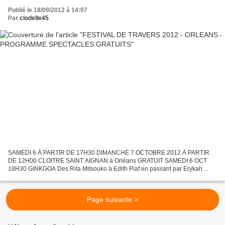
Publié le 18/09/2012 à 14:07
Par
clodelle45
SAMEDI 6 À PARTIR DE 17H30 DIMANCHE 7 OCTOBRE 2012 À PARTIR
DE 12H00 CLOITRE SAINT AIGNAN à Orléans GRATUIT SAMEDI 6 OCT
18H30 GINKGOA Des Rita Mitsouko à Edith Piaf en passant par Erykah
Badu, Pink Martini et Caro Emerald, le duo s'amuse à mélanger les...
Page suivante >