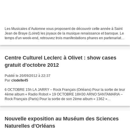
Les Musicales d’Automne vous proposent de découvrir cette année à Saint
Jean de Braye (Loiret) les joyaux de la musique renaissance et baroque. Le
temps d'un week-end, retrouvez trois manifestations phares en partenariat
entre la ville, "Les Amis des...
Centre Culturel Leclerc à Olivet : show cases
gratuit d'octobre 2012
Publié le 20/09/2012 à 22:37
Par
clodelle45
6 OCTOBRE 15h LA JARRY – Rock Français (Orléans) Pour la sortie de leur
4ème album « Radio Robot » 19 OCTOBRE 18H30 ARNO SANTAMARIA –
Rock Français (Paris) Pour la sortie de son 2ème album « 1362 »
(MyMajorCompany) 20 0CTOBRE 15H NI QUEUE NI TETE Chanson...
Nouvelle exposition au Muséum des Sciences
Naturelles d'Orléans