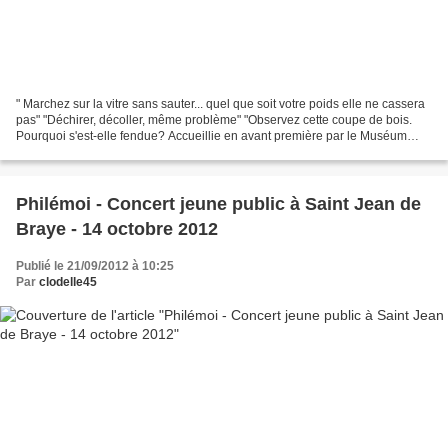
" Marchez sur la vitre sans sauter... quel que soit votre poids elle ne cassera
pas" "Déchirer, décoller, même problème" "Observez cette coupe de bois.
Pourquoi s'est-elle fendue? Accueillie en avant première par le Muséum
d’Orléans, la nouvelle exposition...
Philémoi - Concert jeune public à Saint Jean de
Braye - 14 octobre 2012
Publié le 21/09/2012 à 10:25
Par
clodelle45