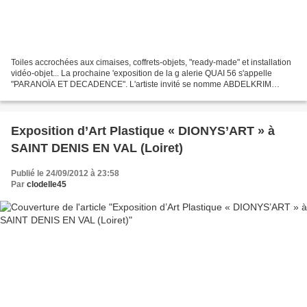
Toiles accrochées aux cimaises, coffrets-objets, "ready-made" et installation
vidéo-objet... La prochaine 'exposition de la g alerie QUAI 56 s'appelle
"PARANOÏA ET DECADENCE". L'artiste invité se nomme ABDELKRIM
TAJIOUTI. CLIQUEZ ICI pour en savoir plus...
Exposition d’Art Plastique « DIONYS’ART » à
SAINT DENIS EN VAL (Loiret)
Publié le 24/09/2012 à 23:58
Par
clodelle45