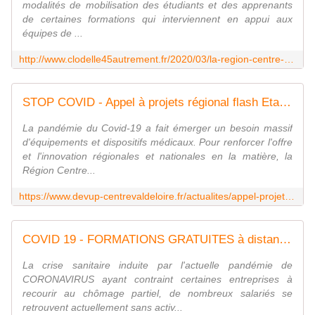
modalités de mobilisation des étudiants et des apprenants
de certaines formations qui interviennent en appui aux
équipes de ...
http://www.clodelle45autrement.fr/2020/03/la-region-centre-val-de-loire-aux-cotes-des-etudiants-et-apprenants-des-formations-medicales-paramedicales-et-sociales-mobilises.htm
STOP COVID - Appel à projets régional flash Etat-Bpifrance/Région Centre-Val de Loire
La pandémie du Covid-19 a fait émerger un besoin massif
d'équipements et dispositifs médicaux. Pour renforcer l'offre
et l'innovation régionales et nationales en la matière, la
Région Centre...
https://www.devup-centrevaldeloire.fr/actualites/appel-projet-stop-covid-19-225.html
COVID 19 - FORMATIONS GRATUITES à distance pour les salarié.e.s de la RÉGION CENTRE VAL DE LOIRE en chômage partiel - VIVRE AUTREMENT VOS LOISIRS avec Clodelle
La crise sanitaire induite par l'actuelle pandémie de
CORONAVIRUS ayant contraint certaines entreprises à
recourir au chômage partiel, de nombreux salariés se
retrouvent actuellement sans activ...