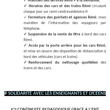
✓
Maintien des services Rémi + à la demande.
✓
Horaires des cars et des trains Rémi
circulant
chaque jour sur remi-centrevaldeloire.fr
✓
Fermeture des guichets et agences Rémi
, mais
maintien de l’information des voyageurs par
téléphone.
✓
Suspension de la vente de titre
à bord des cars
Rémi.
✓
Accès par la porte arrière pour les cars Rémi,
et mise en œuvre des disposition de distanciation à
bord des véhicules (cars et trains).
✓
Renforcement du nettoyage quotidien
des
trains et des cars.
# SOLIDARITÉ AVEC LES ENSEIGNANTS ET LYCÉENS
👉
CONTINUIT
É
P
É
DAGOGIQUE GRACE A L’ENT