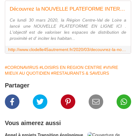
Découvrez la NOUVELLE PLATEFORME INTERACTIVE et mangez frais, local, de saison en RÉGION CENTRE VAL DE LOIRE - VIVRE AUTREMENT VOS LOISIRS avec Clodelle
Ce lundi 30 mars 2020, la Région Centre-Val de Loire a
lancé une NOUVELLE PLATEFORME EN LIGNE ICI .
L'objectif est de valoriser les espaces de distribution de
proximité et d' inciter les habitan...
http://www.clodelle45autrement.fr/2020/03/decouvrez-la-nouvelle-plateforme-interactive-et-mangez-frais-local-de-saison-en-region-centre-val-de-loire.html
#CORONAVIRUS
#LOISIRS EN REGION CENTRE
#VIVRE
MIEUX AU QUOTIDIEN
#RESTAURANTS & SAVEURS
Partager
Vous aimerez aussi
Appel à projets Transition écologique