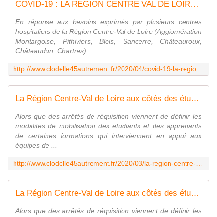
COVID-19 : LA RÉGION CENTRE VAL DE LOIRE fait don de 20 000 paires de gants, 40 000 charlottes et de matériel - VIVRE AUTREMENT VOS LOISIRS avec Clodelle
En réponse aux besoins exprimés par plusieurs centres
hospitaliers de la Région Centre-Val de Loire (Agglomération
Montargoise, Pithiviers, Blois, Sancerre, Châteauroux,
Châteaudun, Chartres)...
http://www.clodelle45autrement.fr/2020/04/covid-19-la-region-centre-val-de-loire-fait-don-de-20-000-paires-de-gants-40-000-charlottes-et-de-materiel.html
La Région Centre-Val de Loire aux côtés des étudiants et apprenants des formations médicales, paramédicales et sociales mobilisés - VIVRE AUTREMENT VOS LOISIRS avec Clodelle
Alors que des arrêtés de réquisition viennent de définir les
modalités de mobilisation des étudiants et des apprenants
de certaines formations qui interviennent en appui aux
équipes de ...
http://www.clodelle45autrement.fr/2020/03/la-region-centre-val-de-loire-aux-cotes-des-etudiants-et-apprenants-des-formations-medicales-paramedicales-et-sociales-mobilises.htm
La Région Centre-Val de Loire aux côtés des étudiants et apprenants des formations médicales, paramédicales et sociales mobilisés - VIVRE AUTREMENT VOS LOISIRS avec Clodelle
Alors que des arrêtés de réquisition viennent de définir les