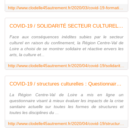
http://www.clodelle45autrement.fr/2020/03/covid-19-formations-gratuites-a-distance-pour-les-salarie.e.s-de-la-region-centre-val-de-loire-en-chomage-partiel.html
COVID-19 / SOLIDARITÉ SECTEUR CULTUREL: Droits sociaux des auteur·trice, salarié·e, permanent·e ou intermittent·e - VIVRE AUTREMENT VOS LOISIRS avec Clodelle
Face aux conséquences inédites subies par le secteur
culturel en raison du confinement, la Région Centre-Val de
Loire a choisi de se montrer solidaire et réactive envers les
arts, la culture et...
http://www.clodelle45autrement.fr/2020/04/covid-19/solidarite-secteur-culturel-droits-sociaux-des-auteur-trice-salarie-e-permanent-e-ou-intermittent-e.html
COVID-19 / structures culturelles : Questionnaire de la RÉGION CENTRE VAL DE LOIRE pour évaluer l'impact économique de la crise - VIVRE AUTREMENT VOS LOISIRS avec Clodelle
La Région Centre-Val de Loire a mis en ligne un
questionnaire visant à mieux évaluer les impacts de la crise
sanitaire actuelle sur toutes les formes de structures et
toutes les disciplines du ...
http://www.clodelle45autrement.fr/2020/04/covid-19/structures-culturelles-questionnaire-de-la-region-centre-val-de-loire-pour-evaluer-l-impact-economique-de-la-crise.html