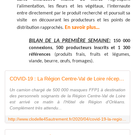
l’alimentation, les fleurs et les végétaux, l’internaute
entre directement par le produit recherché et poursuit sa
visite en découvrant les producteurs et les points de
En savoir plus…
distribution rapprochés.
BILAN DE LA PREMIÈRE SEMAINE:
150 000
connexions
,
500 producteurs inscrits et 1 300
références
(produits frais, fruits et légumes,
viande, beurre, œufs, fromages).
COVID-19 : La Région Centre-Val de Loire réceptionne ce matin une commande de 500000 masques FFP1 - VIVRE AUTREMENT VOS LOISIRS avec Clodelle
Un camion chargé de 500 000 masques FFP1 à destination
des personnels soignants de la Région Centre-Val de Loire
est arrivé ce matin à l'Hôtel de Région d'Orléans.
Complément très attendu...
http://www.clodelle45autrement.fr/2020/04/covid-19-la-region-centre-val-de-loire-receptionne-ce-matin-une-commande-de-500000-masques-ffp1.html