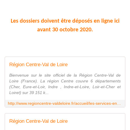
Les dossiers doivent être déposés en ligne ici
avant 30 octobre 2020.
Région Centre-Val de Loire
Bienvenue sur le site officiel de la Région Centre-Val de
Loire (France). La région Centre couvre 6 départements
(Cher, Eure-et-Loir, Indre , Indre-et-Loire, Loir-et-Cher et
Loiret) sur 39 151 k...
http://www.regioncentre-valdeloire.fr/accueil/les-services-en-ligne/la-region-vous-aide/artisanat-industries-et-services/covid-19-fonds-renaissance.html
Région Centre-Val de Loire