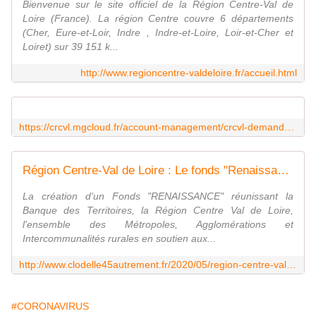
Bienvenue sur le site officiel de la Région Centre-Val de
Loire (France). La région Centre couvre 6 départements
(Cher, Eure-et-Loir, Indre , Indre-et-Loire, Loir-et-Cher et
Loiret) sur 39 151 k...
http://www.regioncentre-valdeloire.fr/accueil.html
https://crcvl.mgcloud.fr/account-management/crcvl-demandeurs/ux/
Région Centre-Val de Loire : Le fonds "Renaissance" soutient les entreprises de moins de 20 salariés en complément d'autres dispositifs - VIVRE AUTREMENT VOS LOISIRS avec Clodelle
La création d'un Fonds "RENAISSANCE" réunissant la
Banque des Territoires, la Région Centre Val de Loire,
l'ensemble des Métropoles, Agglomérations et
Intercommunalités rurales en soutien aux...
http://www.clodelle45autrement.fr/2020/05/region-centre-val-de-loire-le-fonds-renaissance-soutient-les-entreprises-de-de-20-salaries-en-complement-d-autres-dispositifs.html
#CORONAVIRUS