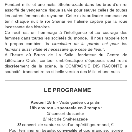
Pendant mille et une nuits, Sheherazade dans les bras d’un roi
assoiffé de vengeance risque sa vie pour sauver celles de toutes
les autres femmes du royaume. Cette extraordinaire conteuse va
tenir chaque nuit le roi Shariar en haleine captivé par la roue
incessante des histoires.
Ce récit est un hommage à l’intelligence et au courage des
femmes dans toutes les sociétés du monde. Il nous rappelle fort
à propos combien
"la circulation de la parole est pour les
humains aussi vitale et nécessaire que celle de l’eau".
A l'heure où Bruno de La Salle, fondateur du Centre de
Littérature Orale, conteur emblématique d'épopées s'est retiré
discrètement de la scène, la COMPAGNIE DIS RACONTE a
souhaité transmettre sa si belle version des Mille et une nuits.
LE PROGRAMME
Accueil 18 h
- Visite guidée du jardin,
19h environ
-
spectacle en 3 temps :
1/
concert de santur
2/
récit de Shéhérazade
3/
concert de santur suivi d’un apéritif gourmand, €.
Pour terminer en beauté, convivialité et gourmandise, soirée