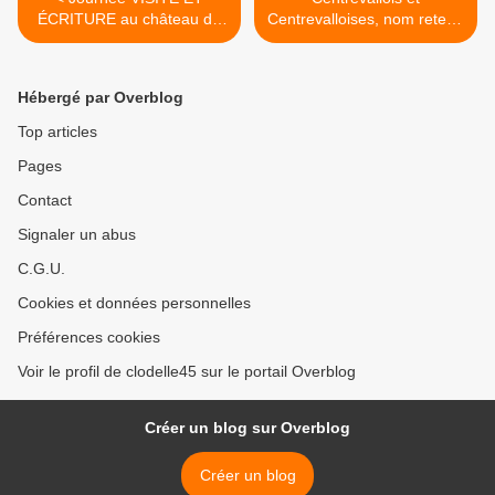
ÉCRITURE au château de
Centrevalloises, nom retenu
Meung-sur-Loire le JEUDI 9
pour les habitante.s du
JUILLET – Organisation
Centre-Val de Loire >
association Le Ciseleur
Hébergé par Overblog
d'histoires
Top articles
Pages
Contact
Signaler un abus
C.G.U.
Cookies et données personnelles
Préférences cookies
Voir le profil de clodelle45 sur le portail Overblog
Créer un blog sur Overblog
Créer un blog