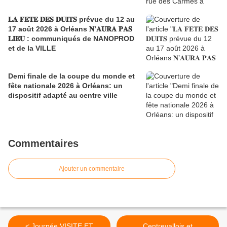
𝐋𝐀 𝐅𝐄𝐓𝐄 𝐃𝐄𝐒 𝐃𝐔𝐈𝐓𝐒 prévue du 12 au
17 août 2026 à Orléans 𝐍’𝐀𝐔𝐑𝐀 𝐏𝐀𝐒
𝐋𝐈𝐄𝐔 : communiqués de NANOPROD
et de la VILLE
Demi finale de la coupe du monde et
fête nationale 2026 à Orléans: un
dispositif adapté au centre ville
Commentaires
Ajouter un commentaire
< Journée VISITE ET
Centrevallois et