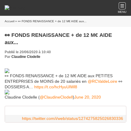
MENU
Accueil
» 👀 FONDS RENAISSANCE + de 12 M€ AIDE aux...
👀 FONDS RENAISSANCE + de 12 M€ AIDE
aux...
Publié le 20/06/2020 à 10:40
Par
Claudine Clodelle
👀 FONDS RENAISSANCE + de 12 M€ AIDE aux PETITES
ENTREPRISES de MOINS de 20 salariés en
@RCValdeLoire
👀
DOSSIERS A…
https://t.co/hcHyuUlWl8
Claudine Clodelle (
@ClaudineClodell
)
June 20, 2020
https://twitter.com/i/web/status/1274275825026830336