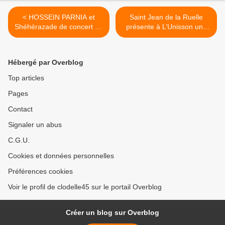
< HOSSEIN PARNIA et
Saint Jean de la Ruelle
Shéhérazade de concert au
présente à L’Unisson une
JARDIN DU PETIT
saison culturelle 2026-2027
CHASSEUR le SAMEDI 27
diversifiée en harmonie
JUIN - Réservation
avec ses valeurs >
Hébergé par Overblog
indispensable
Top articles
Pages
Contact
Signaler un abus
C.G.U.
Cookies et données personnelles
Préférences cookies
Voir le profil de clodelle45 sur le portail Overblog
Créer un blog sur Overblog