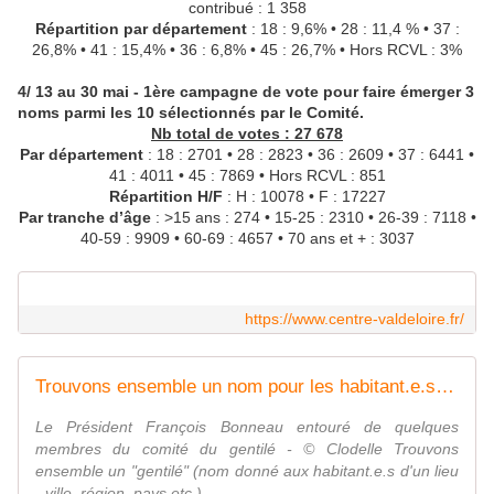
contribué : 1 358
Répartition par département
: 18 : 9,6% • 28 : 11,4 % • 37 :
26,8% • 41 : 15,4% • 36 : 6,8% • 45 : 26,7% • Hors RCVL : 3%
4/ 13 au 30 mai - 1ère campagne de vote pour faire émerger 3
noms parmi les 10 sélectionnés par le Comité.
Nb total de votes : 27 678
Par département
: 18 : 2701 • 28 : 2823 • 36 : 2609 • 37 : 6441 •
41 : 4011 • 45 : 7869 • Hors RCVL : 851
Répartition H/F
: H : 10078 • F : 17227
Par tranche d’âge
: >15 ans : 274 • 15-25 : 2310 • 26-39 : 7118 •
40-59 : 9909 • 60-69 : 4657 • 70 ans et + : 3037
https://www.centre-valdeloire.fr/
Trouvons ensemble un nom pour les habitant.e.s de la RÉGION CENTRE VAL DE LOIRE - Annonce officielle du gentilé le 25 juin - VIVRE AUTREMENT VOS LOISIRS avec Clodelle
Le Président François Bonneau entouré de quelques
membres du comité du gentilé - © Clodelle Trouvons
ensemble un "gentilé" (nom donné aux habitant.e.s d'un lieu
- ville, région, pays etc.)...