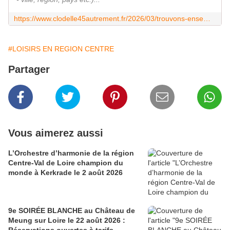
https://www.clodelle45autrement.fr/2026/03/trouvons-ensemble-un-nom-pour-les-habitant.e.s-de-la-region-centre-val-de-loire-annonce-officielle-du-gentile-le-25-juin.html
#LOISIRS EN REGION CENTRE
Partager
Vous aimerez aussi
L’Orchestre d’harmonie de la région
Centre-Val de Loire champion du
monde à Kerkrade le 2 août 2026
9e SOIRÉE BLANCHE au Château de
Meung sur Loire le 22 août 2026 :