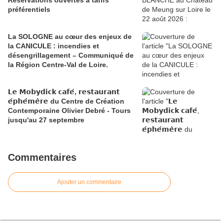
Réservations ouvertes à tarifs
préférentiels
La SOLOGNE au cœur des enjeux de
la CANICULE : incendies et
désengrillagement – Communiqué de
la Région Centre-Val de Loire.
𝗟𝗲 𝗠𝗼𝗯𝘆𝗱𝗶𝗰𝗸 𝗰𝗮𝗳𝗲́, 𝗿𝗲𝘀𝘁𝗮𝘂𝗿𝗮𝗻𝘁
𝗲́𝗽𝗵𝗲́𝗺𝗲̀𝗿𝗲 du Centre de Création
Contemporaine Olivier Debré - Tours
jusqu'au 27 septembre
Commentaires
Ajouter un commentaire