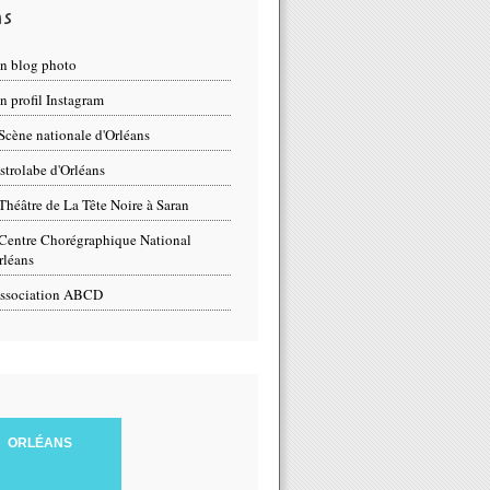
ns
n blog photo
 profil Instagram
Scène nationale d'Orléans
strolabe d'Orléans
Théâtre de La Tête Noire à Saran
Centre Chorégraphique National
rléans
ssociation ABCD