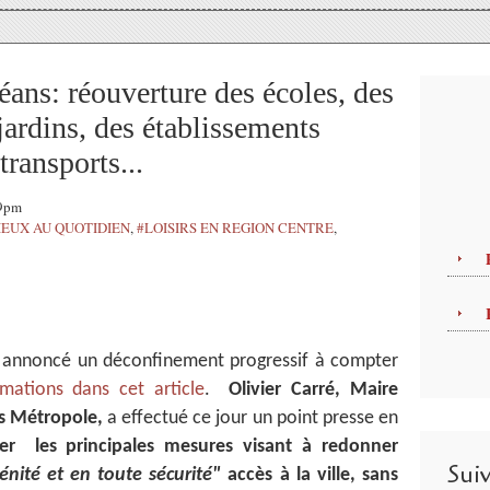
ans: réouverture des écoles, des
 jardins, des établissements
transports...
59pm
IEUX AU QUOTIDIEN
,
#LOISIRS EN REGION CENTRE
,
a annoncé un déconfinement progressif à compter
rmations dans cet article
.
Olivier Carré, Maire
ns Métropole,
a effectué ce jour un point presse en
ller les principales mesures visant à redonner
Sui
énité et en toute sécurité"
accès à la ville, sans