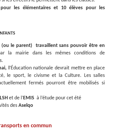
si les effectifs le permettent dans les classes.
 pour les élémentaires et 10 élèves pour les
ENFANTS
 (ou le parent) travaillent sans pouvoir être en
par la mairie dans les mêmes conditions de
s.
ai, l
’Éducation nationale devrait mettre en place
té, le sport, le civisme et la Culture. Les salles
ctuellement fermés pourront être mobilisés si
LSH
et de l’
EMIS
à l’étude pour cet été
vités des
Aselqo
ransports en commun