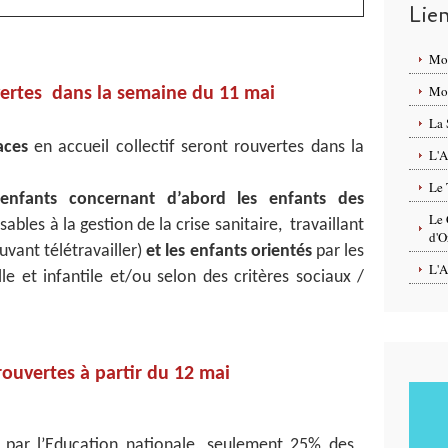
Lie
Mo
Mon
ertes dans la semaine du 11 mai
La 
aces
en accueil collectif seront rouvertes dans la
L'A
Le 
enfants concernant d’abord
les enfants des
Le 
sables à la gestion de la crise sanitaire, travaillant
d'O
uvant télétravailler)
et les enfants orientés
par les
L'A
le et infantile et/ou selon des critères sociaux /
rouvertes à partir du 12 mai
 par l’Education nationale, seulement 25% des