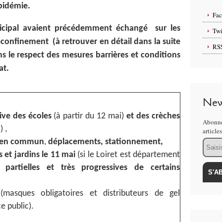
épidémie.
Fa
icipal avaient précédemment échangé sur les
Twi
confinement (à retrouver en détail dans la suite
RS
ns le respect des mesures barrières et conditions
at.
New
ve des écoles
(à partir du 12 mai)
et des crèches
Abonne
 ,
article
s en commun
,
déplacements, stationnement,
Email
 et jardins
le 11 mai
(si le Loiret est département
 partielles et très progressives de
certains
(masques obligatoires et distributeurs de gel
e public).