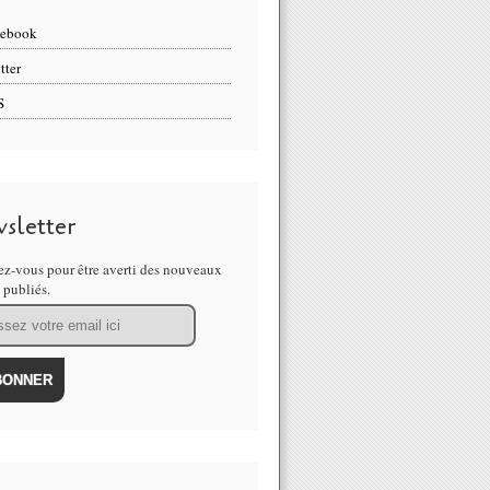
cebook
tter
S
sletter
z-vous pour être averti des nouveaux
s publiés.