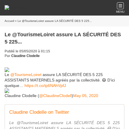
MENU
Accueil
» Le @TourismeLoiret assure LA SÉCURITÉ DES 5 225...
Le @TourismeLoiret assure LA SÉCURITÉ DES
5 225...
Publié le 05/05/2020 à 01:15
Par
Claudine Clodelle
Le
@TourismeLoiret
assure LA SÉCURITÉ DES 5 225
ASSISTANTS MATERNELS agréés par la collectivité. 😷 D’ici
quelque…
https://t.co/ip6NAhVpfJ
Claudine Clodelle (
@ClaudineClodell
)
May 05, 2020
Claudine Clodelle on Twitter
Le @TourismeLoiret assure LA SÉCURITÉ DES 5 225
ASSISTANTS MATERNELS agréés par la collectivité. 😷 D'ici