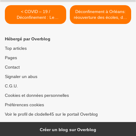
< COVID – 19 /
Déconfinement à Orléans:
Déconfinement : Le
réouverture des écoles, des
Département du Loiret
crèches, des parcs et
distribue des masques en
jardins, des établissements
priorité aux 5 225 assistants
culturels, reprise des
Hébergé par Overblog
maternels
transports... >
Top articles
Pages
Contact
Signaler un abus
C.G.U.
Cookies et données personnelles
Préférences cookies
Voir le profil de clodelle45 sur le portail Overblog
Créer un blog sur Overblog