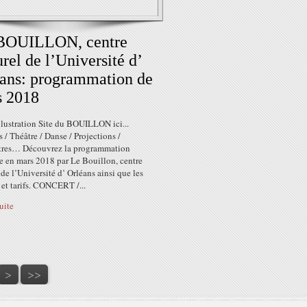
BOUILLON, centre
urel de l’Université d’
ans: programmation de
s 2018
llustration Site du BOUILLON ici...
 / Théâtre / Danse / Projections /
res… Découvrez la programmation
e en mars 2018 par Le Bouillon, centre
 de l’Université d’ Orléans ainsi que les
 et tarifs. CONCERT /...
suite
90
100
>
>>