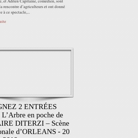
e, et Adrien Capitaine, comédien, sont
 la rencontre d’agriculteurs et ont donné
e à ce spectacle,...
suite
NEZ 2 ENTRÉES
 L’Arbre en poche de
IRE DITERZI – Scène
ionale d’ORLEANS - 20