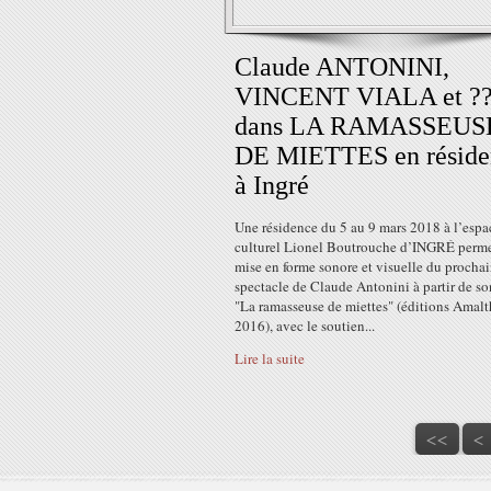
Claude ANTONINI,
VINCENT VIALA et ?
dans LA RAMASSEUS
DE MIETTES en réside
à Ingré
Une résidence du 5 au 9 mars 2018 à l’espa
culturel Lionel Boutrouche d’INGRÉ perm
mise en forme sonore et visuelle du procha
spectacle de Claude Antonini à partir de so
"La ramasseuse de miettes" (éditions Amal
2016), avec le soutien...
Lire la suite
<<
<