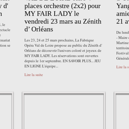
 d'
places orchestre (2x2) pour
Yang
h
MY FAIR LADY le
amie
vendredi 23 mars au Zénith
21 a
, le
d’ Orléans
ectacle
Du lundi
e
- Maire
enariat
Les 23, 24 et 25 mars prochains, La Fabrique
Martine
tion se
Opéra Val de Loire propose au public du Zénith d'
territoi
Orléans de découvrir l'univers coloré et joyeux de
Festival
MY FAIR LADY. Les réservations sont ouvertes
Générale
depuis le 1er septembre. EN SAVOIR PLUS... JEU
EN LIGNE L’équipe...
Lire la 
Lire la suite