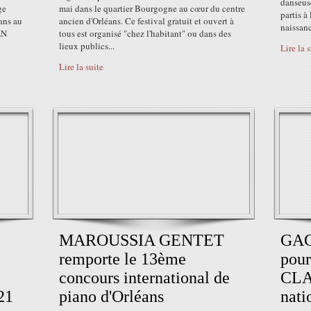
danseus
ge
mai dans le quartier Bourgogne au cœur du centre
partis à
ans au
ancien d'Orléans. Ce festival gratuit et ouvert à
naissanc
EN
tous est organisé "chez l'habitant" ou dans des
lieux publics...
Lire la 
Lire la suite
MAROUSSIA GENTET
GAG
remporte le 13ème
pour
concours international de
CLA
21
piano d'Orléans
nat