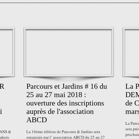
ER
Parcours et Jardins # 16 du
La P
25 au 27 mai 2018 :
DEMA
ouverture des inscriptions
de 
i
auprès de l'association
mars
ABCD
La Pare
sera pré
EANS &
La 16ème édition de Parcours & Jardins sera
prochai
ahors
organisée par l’ association ABCD du 25 au 27