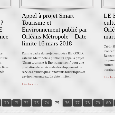
Appel à projet Smart
LE 
??
Tourisme et
cult
E
Environnement publié par
Orlé
nce
Orléans Métropole – Date
mar
limite 16 mars 2018
Crédit i
Concerts
ce
Dans le cadre du projet européen BE-GOOD,
Rencont
et une
Orléans Métropole a publié un appel à projet
proposé
in
"Smart tourisme & Environnement" pour une
culturel
n livre
prestation de services de développement de
horaires
thée
services numériques innovants touristiques et
environnementaux. La date limite...
Lire la 
Lire la suite
10
20
30
40
50
60
70
71
72
73
74
75
76
77
78
79
80