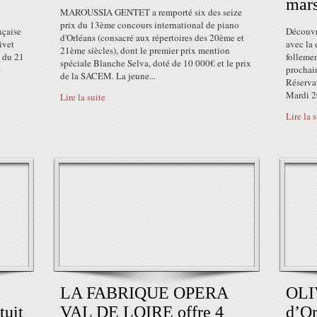
mar
MAROUSSIA GENTET a remporté six des seize
prix du 13ème concours international de piano
nçaise
Découvre
d'Orléans (consacré aux répertoires des 20ème et
ivet
avec la 
21ème siècles), dont le premier prix mention
e du 21
folleme
spéciale Blanche Selva, doté de 10 000€ et le prix
e
prochain
de la SACEM. La jeune...
Réserva
Mardi 20
Lire la suite
Lire la 
LA FABRIQUE OPERA
OLI
tuit
VAL DE LOIRE offre 4
d’Or