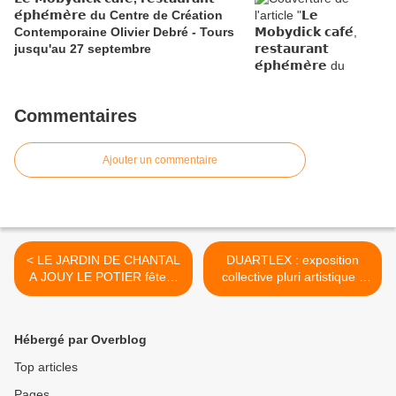
𝗲́𝗽𝗵𝗲́𝗺𝗲̀𝗿𝗲 du Centre de Création
Contemporaine Olivier Debré - Tours
jusqu'au 27 septembre
Commentaires
Ajouter un commentaire
< LE JARDIN DE CHANTAL
DUARTLEX : exposition
A JOUY LE POTIER fêtera
collective pluri artistique -
ses 20 ans le samedi 21
La Chapelle St Mesmin du
avril 2018 à partir de 15h
3 au 8 avril >
Hébergé par Overblog
Top articles
Pages