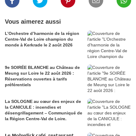
Vous aimerez aussi
L’Orchestre d’harmonie de la région
Centre-Val de Loire champion du
monde à Kerkrade le 2 août 2026
9e SOIRÉE BLANCHE au Château de
Meung sur Loire le 22 août 2026 :
Réservations ouvertes à tarifs
préférentiels
La SOLOGNE au cœur des enjeux de
la CANICULE : incendies et
désengrillagement – Communiqué de
la Région Centre-Val de Loire.
𝗟𝗲 𝗠𝗼𝗯𝘆𝗱𝗶𝗰𝗸 𝗰𝗮𝗳𝗲́, 𝗿𝗲𝘀𝘁𝗮𝘂𝗿𝗮𝗻𝘁