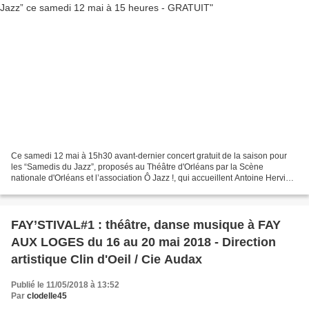
Ce samedi 12 mai à 15h30 avant-dernier concert gratuit de la saison pour
les “Samedis du Jazz”, proposés au Théâtre d'Orléans par la Scène
nationale d'Orléans et l’association Ô Jazz !, qui accueillent Antoine Hervier
en trio. Le pianiste s’est produit...
FAY’STIVAL#1 : théâtre, danse musique à FAY
AUX LOGES du 16 au 20 mai 2018 - Direction
artistique Clin d'Oeil / Cie Audax
Publié le 11/05/2018 à 13:52
Par
clodelle45