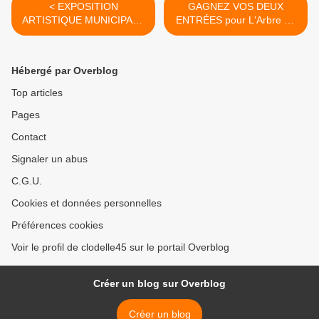
< EXPOSITION
GAGNEZ VOS DEUX
ARTISTIQUE MUNICIPALE
ENTRÉES pour L'Arbre en
au Château de St Jean le
poche //... >
Blanc 16 au 25 mars 2018
Hébergé par Overblog
Top articles
Pages
Contact
Signaler un abus
C.G.U.
Cookies et données personnelles
Préférences cookies
Voir le profil de clodelle45 sur le portail Overblog
Créer un blog sur Overblog
Créer un blog