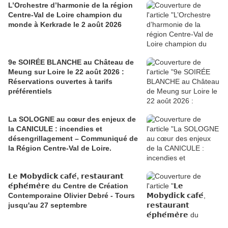
L’Orchestre d’harmonie de la région
Centre-Val de Loire champion du
monde à Kerkrade le 2 août 2026
9e SOIRÉE BLANCHE au Château de
Meung sur Loire le 22 août 2026 :
Réservations ouvertes à tarifs
préférentiels
La SOLOGNE au cœur des enjeux de
la CANICULE : incendies et
désengrillagement – Communiqué de
la Région Centre-Val de Loire.
𝗟𝗲 𝗠𝗼𝗯𝘆𝗱𝗶𝗰𝗸 𝗰𝗮𝗳𝗲́, 𝗿𝗲𝘀𝘁𝗮𝘂𝗿𝗮𝗻𝘁
𝗲́𝗽𝗵𝗲́𝗺𝗲̀𝗿𝗲 du Centre de Création
Contemporaine Olivier Debré - Tours
jusqu'au 27 septembre