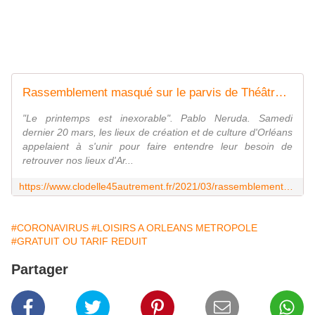
Rassemblement masqué sur le parvis de Théâtre d'Orléans occupé : Photos et vidéos du 20 mars 2021 - VIVRE AUTREMENT VOS LOISIRS avec Clodelle
"Le printemps est inexorable". Pablo Neruda. Samedi
dernier 20 mars, les lieux de création et de culture d'Orléans
appelaient à s'unir pour faire entendre leur besoin de
retrouver nos lieux d'Ar...
https://www.clodelle45autrement.fr/2021/03/rassemblement-masque-sur-le-parvis-de-theatre-d-orleans-occupe-photos-et-videos-du-20-mars-2021.html
#CORONAVIRUS
#LOISIRS A ORLEANS METROPOLE
#GRATUIT OU TARIF REDUIT
Partager