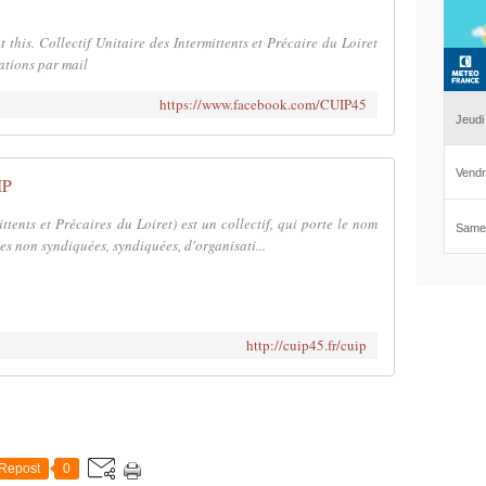
d
e
 this. Collectif Unitaire des Intermittents et Précaire du Loiret
s
ations par mail
i
https://www.facebook.com/CUIP45
n
i
t
i
IP
a
t
ittents et Précaires du Loiret) est un collectif, qui porte le nom
i
nes non syndiquées, syndiquées, d'organisati...
v
e
s
s
y
http://cuip45.fr/cuip
n
d
i
c
a
Repost
0
l