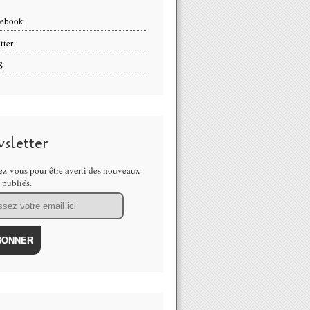
cebook
tter
S
sletter
z-vous pour être averti des nouveaux
s publiés.