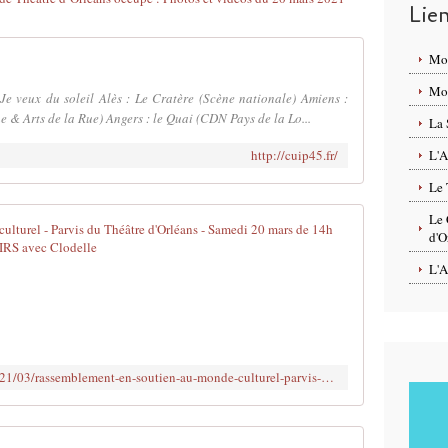
Lie
Mo
Mon
e veux du soleil Alès : Le Cratère (Scène nationale) Amiens :
 & Arts de la Rue) Angers : le Quai (CDN Pays de la Lo...
La 
http://cuip45.fr/
L'A
Le 
Le 
Rassemblemen
d'O
S
L'A
o
l
i
d
a
https://www.clodelle45autrement.fr/2021/03/rassemblement-en-soutien-au-monde-culturel-parvis-du-theatre-d-orleans-samedi-20-mars-de-14h-a-15h.html
i
r
e
s