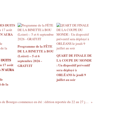
e
s
n
a
t
i
o
n
a
Programme de la FÊTE
l
DE LA BINETTE à BOU
e
QUART DE FINALE DE
(Loiret) – 5 et 6
s
 𝐃𝐔𝐈𝐓𝐒
LA COUPE DU MONDE
septembre 2026 -
(
u 17 août
: Un dispositif préventif
GRATUIT
S
𝐍’𝐀𝐔𝐑𝐀
sera déployé à
M
ORLÉANS le jeudi 9
A
de
juillet au soir
,
de la
S
N
S
EN 2021, le Printemps de Bourges commence en été : édition reportée du 22 au 27 juin
P
,