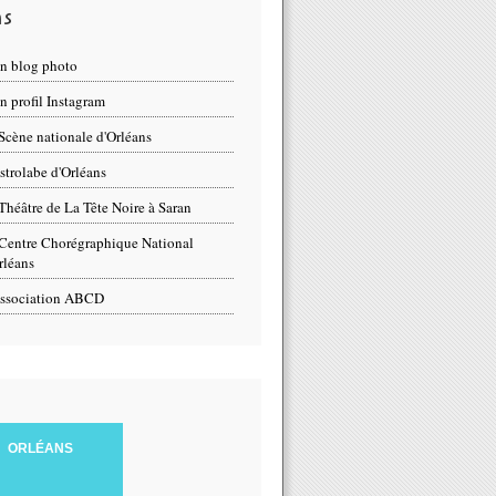
ns
n blog photo
 profil Instagram
Scène nationale d'Orléans
strolabe d'Orléans
Théâtre de La Tête Noire à Saran
Centre Chorégraphique National
t en soutien au monde culturel - Parvis du Théâtre d'Orléans - S
rléans
ssociation ABCD