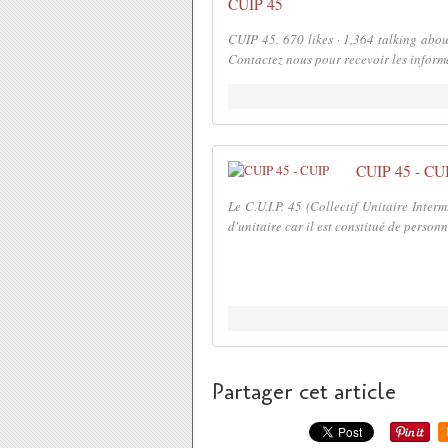
CUIP 45
CUIP 45. 670 likes · 1,364 talking about
Contactez nous pour recevoir les inform
CUIP 45 - CU
Le C.U.I.P. 45 (Collectif Unitaire Interm
d'unitaire car il est constitué de person
Partager cet article