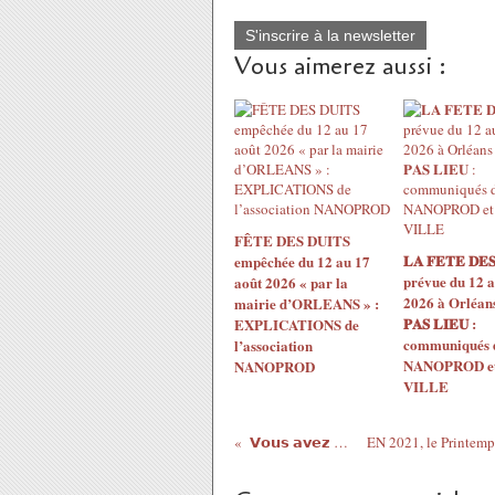
S'inscrire à la newsletter
Vous aimerez aussi :
FÊTE DES DUITS
𝐋𝐀 𝐅𝐄𝐓𝐄 𝐃𝐄𝐒
empêchée du 12 au 17
prévue du 12 a
août 2026 « par la
2026 à Orléans 
mairie d’ORLEANS » :
𝐏𝐀𝐒 𝐋𝐈𝐄𝐔 :
EXPLICATIONS de
communiqués 
l’association
NANOPROD et 
NANOPROD
VILLE
𝗩𝗼𝘂𝘀 𝗮𝘃𝗲𝘇 𝟭...