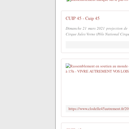
CUIP 45 - Cuip 45
Dimanche 21 mars 2021 projection de J
Cirque Jules Verne (Pôle National Cirque